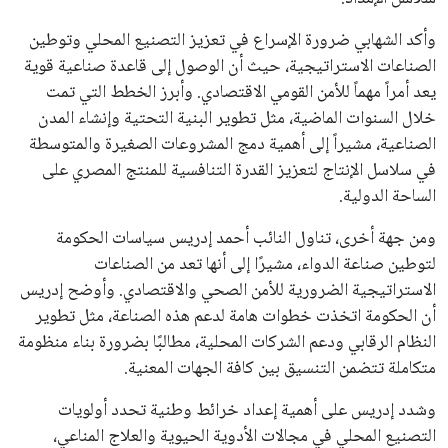
وأكد الشهابي ضرورة الإسراع في تعزيز التصنيع المحلي وتوطين
الصناعات الاستراتيجية، حيث أن الوصول إلى قاعدة صناعية قوية
يعد أمراً مهماً للأمن القومي الاقتصادي. وأبرز الخطط التي تمت
خلال السنوات الماضية، مثل تطوير البنية التحتية وإنشاء المدن
الصناعية، مشيراً إلى أهمية دمج المشروعات الصغيرة والمتوسطة
في سلاسل الإنتاج لتعزيز القدرة التنافسية للمنتج المصري على
الساحة الدولية.
ومن جهة أخرى، تناول النائب أحمد إدريس سياسات الحكومة
لتوطين صناعة الدواء، مشيرًا إلى أنها تعد من الصناعات
الاستراتيجية الضرورية للأمن الصحي والاقتصادي. وأوضح إدريس
أن الحكومة اتخذت خطوات هامة لدعم هذه الصناعة، مثل تطوير
النظام الرقابي ودعم الشركات المحلية، مطالبًا بضرورة بناء منظومة
متكاملة تتضمن التنسيق بين كافة الجهات المعنية.
وشدد إدريس على أهمية إعداد خرائط وطنية تحدد أولويات
التصنيع المحلي في مجالات الأدوية الحيوية والعلاج المناعي،