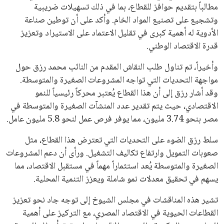
مطالباً بتقديم حوافز للقطاع، بما في ذلك تسهيلات ضريبية
وتشجيع على تصنيع المواد الخام. وأكد على أن توطين صناعة
الأدوية له أهمية كبرى في تقليل الاعتماد على الاستيراد وتعزيز
قدرة الاقتصاد الوطني.
وأخيراً، تم تناول طلب النقاش المقدم من النائب محمد رزق حول
مواجهة التحديات التي تواجه المشروعات الصغيرة والمتوسطة.
وقد أشار رزق إلى أن هذا القطاع يُعتبر محركاً رئيسياً للنمو
الاقتصادي، حيث يتم تقدير عدد المنشآت الصغيرة والمتوسطة في
مصر بنحو 3.74 مليون، مما يوفر فرص عمل لنحو 5.8 مليون عامل.
سلط رزق الضوء على التحديات التي تعترض هذا القطاع، مثل
صعوبات التمويل وارتفاع تكاليف التشغيل. ورأى أن دعم المشروعات
الصغيرة والمتوسطة يُعد استثماراً مهماً في مستقبل الاقتصاد، مما
يسهم في تحقيق معدلات نمو شاملة ويعزز التنمية المحلية.
تشير هذه المناقشات في مجلس الشيوخ إلى توجه جاد نحو تعزيز
القطاعات الحيوية في الاقتصاد المصري، مع التركيز على أهمية