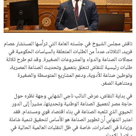
علوم وتكنولوجيا
المرأة والجمال
حوادث
ناقش مجلس الشيوخ في جلسته العامة التي ترأسها المستشار عصام
فريد، الثلاثاء، عدداً من الطلبات المتعلقة بالسياسات الحكومية في
محافظات
مجالات الصناعة والدواء والمشروعات الصغيرة. وقد تم طرح ثلاثة
طلبات رئيسية للنقاش تتعلق بتعميق وتحديث الصناعة المصرية،
وتوطين صناعة الأدوية، ودعم المشاريع المتوسطة والصغيرة
ومتناهية الصغر.
في بداية النقاش، عرض النائب ناجي الشهابي وجهة نظره حول
حاجة مصر لتعميق الصناعة الوطنية وتحديثها، مشيراً إلى الدور
الحيوي الذي تلعبه الصناعة في بناء اقتصاد قوي ومستدام. فقد
اعتبر الشهابي أن تطوير الصناعة هو الأساس لتحقيق تنمية شاملة
وزيادة في الصادرات، خاصة في ظل التقلبات العالمية الحالية في
سلاسل الإمداد.