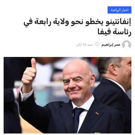
القرارات التي اتخذها في زيادة الموارد المالية لهذه الاتحادات، فضلاً
عن رفع عدد الفرق المشاركة في كأس العالم، وإطلاق بطولات دولية
جديدة تحت مظلة “فيفا”.
على الجانب الآخر، تتركز المعارضة بشكل ملحوظ داخل القارة
الأوروبية، حيث ارتفعت حدة الانتقادات الموجهة إلى إنفانتينو
بسبب التوسع المستمر في البطولات الدولية وأثر ذلك على الجدول
الزمني للمسابقات المحلية. وقد دعا رئيس رابطة الدوري الإسباني،
خافيير تيباس، إلى تنحّي إنفانتينو، معتبراً أن سياساته تضر بصناعة
كرة القدم وتزيد من ضغوط المباريات.
على الرغم من هذه الانتقادات، تشير التوقعات إلى أن إنفانتينو
يمتلك فرصًا كبيرة للفوز بولاية جديدة، خصوصًا في ظل غياب
منافس قوي يتمتع بإجماع داخل الأسرة الكروية الدولية. هذا يعزز
من فرص استمراره في قيادة “فيفا” حتى عام 2031.