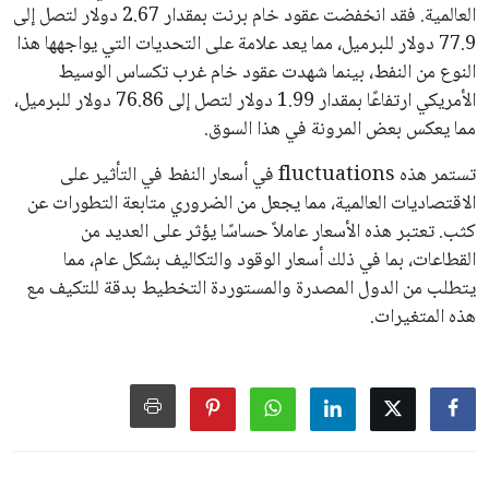
يبدو أن السويسري جياني إنفانتينو في طريقه للاحتفاظ بمنصبه
كرئيس للاتحاد الدولي لكرة القدم “فيفا” لفترة رابعة، بعد أن حصل
على تأييد واسع من أكثر من 200 اتحاد وطني من أصل 211 في
الجمعية العمومية. مما يعزز فرصته للفوز في الانتخابات المقررة عام
2027، ويجعله المرشح الأكثر حظًا حتى الآن.
هذا الدعم الواسع يأتي على الرغم من الانتقادات التي وجهت
لإنفانتينو في الآونة الأخيرة. حتى الآن، لم يتقدم أي مرشح منافس
في السباق الانتخابي، ولم تتمكن الأصوات المعارضة من التوصل إلى
اسم يوازن موقف إنفانتينو، قبل انتهاء فترة الترشح في نوفمبر
المقبل.
يعتمد إنفانتينو على قاعدة دعم قوية من الاتحادات القارية المختلفة،
بما في ذلك الاتحاد الأفريقي والآسيوي، بالإضافة إلى دعم غالبية
اتحادات أمريكا الجنوبية والكونكاكاف. وقد ساهمت مجموعة من