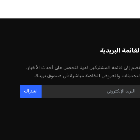
أخر الأخبار
إنفانتينو يخطو نحو ولاية رابعة في رئاسة
فيفا
عمر إبراهيم
22 يوليو 2026
مستثمر هندي بريطاني يسعى لامتلاك
حصة في نادي ليفربول الرياضي
عمر إبراهيم
22 يوليو 2026
بريطانيا تعلن دعمها لاستخدام أمريكا
قواعدها العسكرية لتنفيذ ضربات ضد
إيران