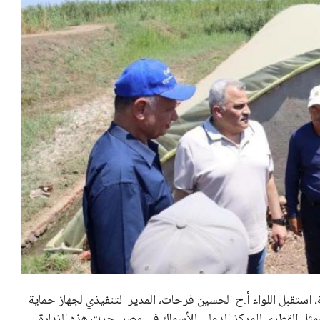
 استقبل اللواء أ.ح الحسين فرحات، المدير التنفيذي لجهاز حماية
لممثل القطري للمركز الدولي للأسماك في مصر. جرت هذه الزيارة