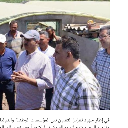
علوم وتكنولوجيا
المرأة والجمال
حوادث
محافظات
في إطار جهود تعزيز التعاون بين المؤسسات الوطنية والدولية،
وتنمية البحيرات والثروة السمكية، الدكتور أحمد نصر الله، ا