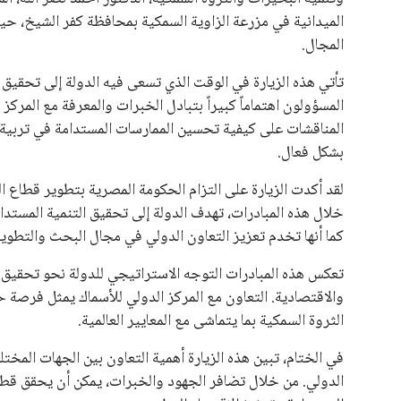
الميدانية في مزرعة الزاوية السمكية بمحافظة كفر الشيخ، حيث
المجال.
تأتي هذه الزيارة في الوقت الذي تسعى فيه الدولة إلى تحقيق ا
المسؤولون اهتماماً كبيراً بتبادل الخبرات والمعرفة مع المركز
المناقشات على كيفية تحسين الممارسات المستدامة في تربية الأ
بشكل فعال.
لقد أكدت الزيارة على التزام الحكومة المصرية بتطوير قطاع الث
خلال هذه المبادرات، تهدف الدولة إلى تحقيق التنمية المستد
كما أنها تخدم تعزيز التعاون الدولي في مجال البحث والتطوير، 
تعكس هذه المبادرات التوجه الاستراتيجي للدولة نحو تحقيق أفض
والاقتصادية. التعاون مع المركز الدولي للأسماك يمثل فرصة حق
الثروة السمكية بما يتماشى مع المعايير العالمية.
في الختام، تبين هذه الزيارة أهمية التعاون بين الجهات المخ
الدولي. من خلال تضافر الجهود والخبرات، يمكن أن يحقق قط