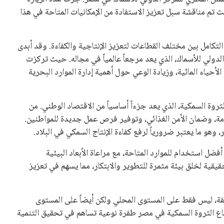
 تم مناقشة سبل تعزيز الاستفادة من الإمكانيات المتاحة في هذا
لتكامل بين مختلف القطاعات لتعزيز الإنتاجية والكفاءة. وقد أبدى
 الدولي للأسماك، الذي يعد مرجعاً عالمياً في مجاله. حيث تركزت
حياء المائية، وزيادة الوعي حول أهمية إدارة الموارد البحرية
روة السمكية، الذي يعد جزءاً أساسياً من الاقتصاد الوطني. من
امة، وضمان الأمن الغذائي، وتوفير فرص عمل جديدة للمواطنين.
وهو ما يعتبر ضرورياً لرفع كفاءة الإنتاج السمكي في البلاد.
ل استخدام للموارد المتاحة، مع مراعاة الأبعاد البيئية
يقية لخلق بيئة مثمرة للتطوير والابتكار، مما يسهم في تعزيز
تلفة، ليس فقط على المستوى المحلي ولكن أيضاً على المستوى
اع الثروة السمكية في مصر طفرة نوعية تساهم في تحقيق التنمية