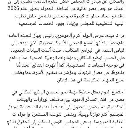
والسكان، عن مبادرات المجلس خلال الفترة القادمة، مشيرة إلى أن
الهدف هو جعل مصر خالية من المناطق الحمراء بحلول عام 2026.
وقد تم اتخاذ خطوات كبيرة نحو تحقيق ذلك من خلال تطوير
البنية التنظيمية للمجلس وزيادة جهود الخدمات المجتمعية.
من ناحيته، عرض اللواء أكرم الجوهري، رئيس جهاز التعبئة العامة
والإحصاء، نتائج المسح الصحي للأسرة المصرية، الذي يهدف إلى
قياس التقدم في البرامج السكانية. حيث أكدت البيانات الجديدة
على تحسن الوضع السكاني ومؤشرات الرعاية الصحية، مما يساهم
في توجيه السياسات المستقبلية. كما أظهرت النتائج انخفاضًا
ملحوظًا في معدل الإنجاب ومؤشرات تنظيم الأسرة، مما يعكس
نجاح الجهود الحكومية في هذا الإطار.
اجتماع اليوم يمثل خطوة مهمة نحو تحسين الوضع السكاني في
مصر، من خلال تضافر الجهود بين مختلف الوزارات والهيئات
الحكومية، مما يضمن الوصول إلى أهداف التنمية المستدامة وجعل
المجتمع أكثر توازنًا وبنيةً. وبفضل التوعية المستمرة وإجراءات
التنفيذ المدروسة، يسعى المجلس القومي للسكان إلى تحقيق نتائج