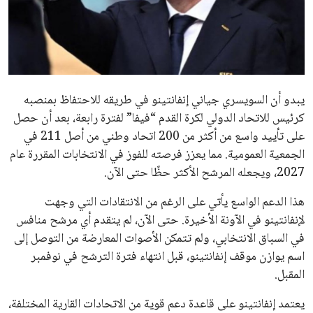
عمر إبراهيم
22 يوليو 2026
مستثمر هندي بريطاني يسعى لامتلاك حصة
في نادي ليفربول الرياضي
عمر إبراهيم
22 يوليو 2026
تحقق من قهوتك المغشوشة 7 علامات تدل
على جودتها قبل أول رشفة
خالد فؤاد
18 يوليو 2026
القائمة البريدية
انضم إلى قائمة المشتركين لدينا لتحصل على أحدث الأخبار، التحديثات
والعروض الخاصة مباشرة في صندوق بريدك