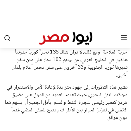
بما في ذلك الاتحاد الأفريقي والآسيوي، بالإضافة إلى دعم غالبية
اتحادات أمريكا الجنوبية والكونكاكاف. وقد ساهمت مجموعة من
القرارات التي اتخذها في زيادة الموارد المالية لهذه الاتحادات، فضلاً
عن رفع عدد الفرق المشاركة في كأس العالم، وإطلاق بطولات دولية
جديدة تحت مظلة “فيفا”.
على الجانب الآخر، تتركز المعارضة بشكل ملحوظ داخل القارة
الأوروبية، حيث ارتفعت حدة الانتقادات الموجهة إلى إنفانتينو
بسبب التوسع المستمر في البطولات الدولية وأثر ذلك على الجدول
الزمني للمسابقات المحلية. وقد دعا رئيس رابطة الدوري الإسباني،
خافيير تيباس، إلى تنحّي إنفانتينو، معتبراً أن سياساته تضر بصناعة
كرة القدم وتزيد من ضغوط المباريات.
على الرغم من هذه الانتقادات، تشير التوقعات إلى أن إنفانتينو
يمتلك فرصًا كبيرة للفوز بولاية جديدة، خصوصًا في ظل غياب
منافس قوي يتمتع بإجماع داخل الأسرة الكروية الدولية. هذا يعزز
من فرص استمراره في قيادة “فيفا” حتى عام 2031.