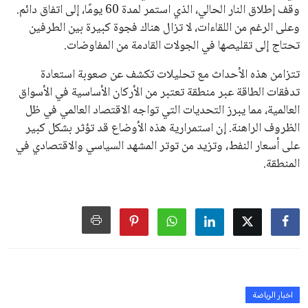
جديدة تحت مظلة “فيفا”.
على الجانب الآخر، تتركز المعارضة بشكل ملحوظ داخل القارة
الأوروبية، حيث ارتفعت حدة الانتقادات الموجهة إلى إنفانتينو
بسبب التوسع المستمر في البطولات الدولية وأثر ذلك على الجدول
الزمني للمسابقات المحلية. وقد دعا رئيس رابطة الدوري الإسباني،
خافيير تيباس، إلى تنحّي إنفانتينو، معتبراً أن سياساته تضر بصناعة
كرة القدم وتزيد من ضغوط المباريات.
على الرغم من هذه الانتقادات، تشير التوقعات إلى أن إنفانتينو
يمتلك فرصًا كبيرة للفوز بولاية جديدة، خصوصًا في ظل غياب
منافس قوي يتمتع بإجماع داخل الأسرة الكروية الدولية. هذا يعزز
من فرص استمراره في قيادة “فيفا” حتى عام 2031.