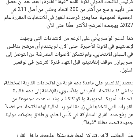
في نادي ليفربول الرياضي
عمر إبراهيم
22 يوليو 2026
تحقق من قهوتك المغشوشة 7 علامات تدل
على جودتها قبل أول رشفة
خالد فؤاد
18 يوليو 2026
القائمة البريدية
انضم إلى قائمة المشتركين لدينا لتحصل على أحدث الأخبار، التحديثات
والعروض الخاصة مباشرة في صندوق بريدك
اشتراك
جميع الحقوق محفوظة لموقعنا ايوا مصر