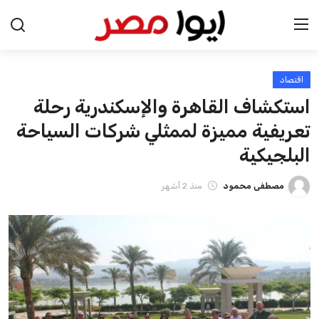
اقتصاد
الرئيسية
استكشاف القاهرة والإسكندرية رحلة
اخبار مصر
تعريفية مميزة لممثلي شركات السياحة
البلجيكية
عرب وعالم
مصطفى محمود
منذ 2 أشهر
اقتصاد
اخبار الرياضة
منوعات
فن وثقافة