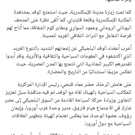
كما تمت زيارة مدينة الإسكندرية، حيث استمتع الوفد بمشاهدة
المكتبة الإسكندرية وقلعة قايتباي، كما ألقى نظرة على المتحف
اليوناني الروماني وعمود السواري ومقابر كوم الشقافة، مما أتاح لهم
فرصة التفاعل مع التراث الثقافي الفريد للمدينة.
أعرب أعضاء الوفد البلجيكي عن إعجابهم الشديد بالتنوع الفريد
الذي اكتشفوه في المقومات السياحية والثقافية والأثرية، وقد أبدوا
تقديرهم الكبير للجاذبية التي تتمتع بها المدن المصرية، حيث
تعكس مزيجًا استثنائيًا من التاريخ والحضارة.
على هامش الرحلة، حضر عماد فتحي، رئيس الإدارة المركزية
للمكاتب السياحية بالهيئة، لقاءً مع الوفد، تم فيه مناقشة سبل تعزيز
التعاون وزيادة حركة السياحة القادمة من السوق البلجيكي إلى مصر.
شارك في الاجتماع هيام فاروق، مدير وحدة غرب أوروبا، وإيمان
رؤوف، عضوة الوحدة، مما يعكس اهتمام الهيئة بتطوير العلاقات
السياحية مع دول أوروبا.