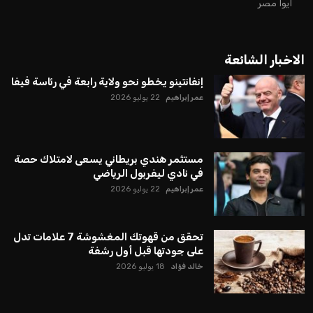
يبدو أن السويسري جياني إنفانتينو في طريقه للاحتفاظ بمنصبه
كرئيس للاتحاد الدولي لكرة القدم “فيفا” لفترة رابعة، بعد أن حصل
على تأييد واسع من أكثر من 200 اتحاد وطني من أصل 211 في
الجمعية العمومية. مما يعزز فرصته للفوز في الانتخابات المقررة عام
2027، ويجعله المرشح الأكثر حظًا حتى الآن.
هذا الدعم الواسع يأتي على الرغم من الانتقادات التي وجهت