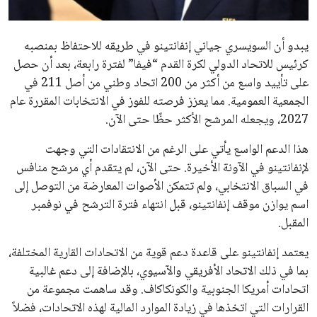
مستثمر هندي بريطاني يسعى لامتلاك حصة
في نادي ليفربول الرياضي
عمر إبراهيم
22 يوليو 2026
تحقق من قهوتك المغشوشة 7 علامات تدل
على جودتها قبل أول رشفة
خالد فؤاد
18 يوليو 2026
القائمة البريدية
انضم إلى قائمة المشتركين لدينا لتحصل على أحدث الأخبار، التحديثات
والعروض الخاصة مباشرة في صندوق بريدك
اشتراك