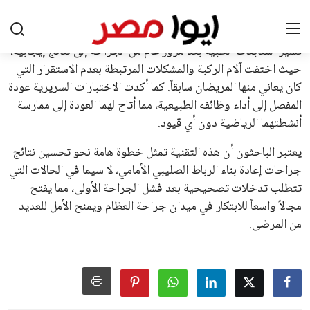
عن رفع عدد الفرق المشاركة في كأس العالم، وإطلاق بطولات دولية
جديدة تحت مظلة “فيفا”.
على الجانب الآخر، تتركز المعارضة بشكل ملحوظ داخل القارة
الأوروبية، حيث ارتفعت حدة الانتقادات الموجهة إلى إنفانتينو
بسبب التوسع المستمر في البطولات الدولية وأثر ذلك على الجدول
الزمني للمسابقات المحلية. وقد دعا رئيس رابطة الدوري الإسباني،
خافيير تيباس، إلى تنحّي إنفانتينو، معتبراً أن سياساته تضر بصناعة
كرة القدم وتزيد من ضغوط المباريات.
على الرغم من هذه الانتقادات، تشير التوقعات إلى أن إنفانتينو
يمتلك فرصًا كبيرة للفوز بولاية جديدة، خصوصًا في ظل غياب
منافس قوي يتمتع بإجماع داخل الأسرة الكروية الدولية. هذا يعزز
من فرص استمراره في قيادة “فيفا” حتى عام 2031.