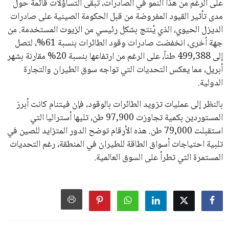
على الرغم من هذا النمو في الصادرات، تبقى التساؤلات قائمة حول
مدى تأثير القيود المفروضة من قبل الحكومة الصينية على صادرات
الديزل الحيوي، الذي يُنتج بشكل رئيسي من الزيوت المستخدمة. من
جهة أخرى، انخفضت صادرات وقود الطائرات بنسبة 61%، لتصل
إلى 499,388 طناً، على الرغم من ارتفاعها بنسبة 20% مقارنة بشهر
أبريل، مما يعكس التحديات التي تواجه سوق الطيران والتجارة
الدولية.
بالنظر إلى عمليات تزويد الطائرات بالوقود، فإن فيتنام كانت أبرز
المستوردين بكمية تجاوزت 97,900 طن، تليها أستراليا التي
استقبلت 79,000 طن. هذه الأرقام توضح الدور المتزايد للصين في
تلبية احتياجات أسواق الطاقة للطيران في المنطقة، رغم التحديات
المستمرة التي تطرأ على السوق العالمية.