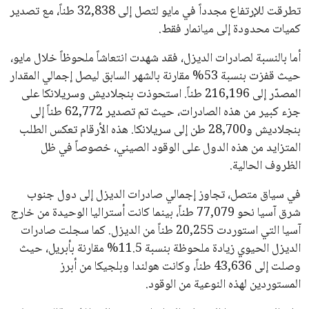
تطرقت للإرتفاع مجدداً في مايو لتصل إلى 32,838 طناً، مع تصدير
كميات محدودة إلى ميانمار فقط.
أما بالنسبة لصادرات الديزل، فقد شهدت انتعاشاً ملحوظاً خلال مايو،
حيث قفزت بنسبة 53% مقارنة بالشهر السابق ليصل إجمالي المقدار
المصدّر إلى 216,196 طناً. استحوذت بنجلاديش وسريلانكا على
جزء كبير من هذه الصادرات، حيث تم تصدير 62,772 طناً إلى
بنجلاديش و28,700 طن إلى سريلانكا. هذه الأرقام تعكس الطلب
المتزايد من هذه الدول على الوقود الصيني، خصوصاً في ظل
الظروف الحالية.
في سياق متصل، تجاوز إجمالي صادرات الديزل إلى دول جنوب
شرق آسيا نحو 77,079 طناً، بينما كانت أستراليا الوحيدة من خارج
آسيا التي استوردت 20,255 طناً من الديزل. كما سجلت صادرات
الديزل الحيوي زيادة ملحوظة بنسبة 11.5% مقارنة بأبريل، حيث
وصلت إلى 43,636 طناً، وكانت هولندا وبلجيكا من أبرز
المستوردين لهذه النوعية من الوقود.