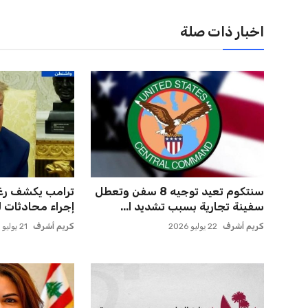
سنتكوم تعيد توجيه 8 سفن وتعطل
ترامب يكشف رغبة
سفينة تجارية بسبب تشديد ا...
إجراء محادثات ل
كريم أشرف
22 يوليو 2026
كريم أشرف
21 يوليو 2026
قطر تشجب بقوة الهجمات الإيرانية
لبنان يطالب باس
المتكررة على الأردن وال...
ومستدامة لمعالج
كريم أشرف
21 يوليو 2026
كريم أشرف
21 يوليو 2026