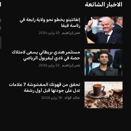
 كرئيس للاتحاد الدولي لكرة القدم “فيفا” لفترة رابعة، بعد أن
حصل على تأييد واسع من أكثر من 200 اتحاد وطني من أصل 211 في الجمعية العمومية. مما يعزز فرصته للفوز في الانتخابات