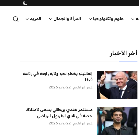
أخر الأخبار
إنفانتينو يخطو نحو ولاية رابعة في رئاسة
فيفا
عمر إبراهيم
22 يوليو 2026
مستثمر هندي بريطاني يسعى لامتلاك
حصة في نادي ليفربول الرياضي
عمر إبراهيم
22 يوليو 2026
بريطانيا تعلن دعمها لاستخدام أمريكا
قواعدها العسكرية لتنفيذ ضربات ضد
إيران
كريم أشرف
22 يوليو 2026
خروج ألمانيا يشكل خطرًا على التسويق
العالمي للدوري الألماني