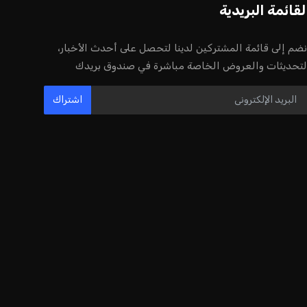
بريطانيا تعلن دعمها لاستخدام أمريكا
قواعدها العسكرية لتنفيذ ضربات ضد
إيران
كريم أشرف
22 يوليو 2026
خروج ألمانيا يشكل خطرًا على التسويق
العالمي للدوري الألماني
عمر إبراهيم
22 يوليو 2026
يويفا يفرض عقوبات على سيسكا صوفيا
بسبب التحية النازية في المباريات
الأوروبية
عمر إبراهيم
22 يوليو 2026
زيلينسكي يتخذ قرارًا جريئًا بإقالة قائد
الجيش الأوكراني
كريم أشرف
22 يوليو 2026