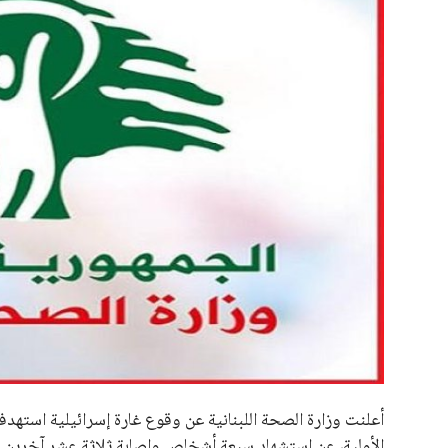
علوم وتكنولوجيا
المرأة والجمال
حوادث
محافظات
أعلنت وزارة الصحة اللبنانية عن وقوع غارة إسرائيلية استهدفت
الأولية، عن استشهاد سبعة أشخاص وإصابة ثلاثة عشر آخرين 
سياق تصعيد مستمر في المنطقة، حيث تتزايد الاعتداءات عل
ووفقًا للبيان الرسمي، فقد تحركت فرق الإسعاف والطوارئ ب
المصابين إلى المستشفيات القريبة لتلقي العلاج اللازم. وقد ش
هذا الحادث المؤلم.
مع استمرار عمليات رفع الأنقاض والبحث عن مفقودين، أشارت و
خطورة الوضع في المنطقة. الحصيلة الحالية هي فقط تقدير أ
الأنقاض.