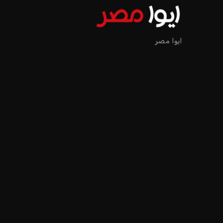
يبدو أن السويسري جياني إنفانتينو في طريقه للاحتفاظ بمنصبه
المقررة عام 2027، ويجعله المرشح الأكثر حظًا حتى الآن.