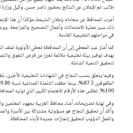
طالب. تم الإعلان عن النتائج بحضور ناصر حسن، وكيل وزارة ال
أعرب المحافظ عن سعادته بإعلان النتيجة، مؤكدًا أن هذا الإنج
ذلك سير عملية الامتحانات وأعمال التصحيح والمراجعة. ووجه ا
في مراحلهم التعليمية القادمة.
كما أشار عبد المعطي إلى أن المحافظة تعطي الأولوية لملف الت
بهدف توفير بيئة تعليمية ملائمة تعزز من فرص التفوق والتميز
لتحقيق التنمية الشاملة.
100%. تعكس هذه الأرقام الاهتمام الكبير الذي توليه المحافظة بجميع فئات الطلاب وتوفير الدعم اللازم لهم.
وفي نهاية تصريحاته، أشاد محافظ الغربية بجهود المعلمين وال
وأكد أن تحقيق النجاح هو مسؤولية مشتركة بين الأسرة والمدرسة
والعمل الدؤوب لتحقيق إنجازات جديدة لأبناء المحافظة.