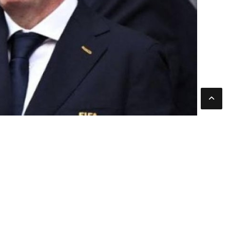
يبدو أن السويسري جياني إنفانتينو في طريقه للاحتفاظ بمنصبه
المقررة عام 2027، ويجعله المرشح الأكثر حظًا حتى الآن.
هذا الدعم الواسع يأتي على الرغم من الانتقادات التي وجهت لإ
في السباق الانتخابي، ولم تتمكن الأصوات المعارضة من التوصل
نوفمبر المقبل.