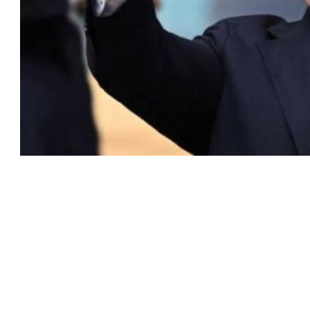
 كرئيس للاتحاد الدولي لكرة القدم “فيفا” لفترة رابعة، بعد أن
حصل على تأييد واسع من أكثر من 200 اتحاد وطني من أصل 211 في الجمعية العمومية. مما يعزز فرصته للفوز في الانتخابات
نفانتينو في الآونة الأخيرة. حتى الآن، لم يتقدم أي مرشح منافس
 إلى اسم يوازن موقف إنفانتينو، قبل انتهاء فترة الترشح في