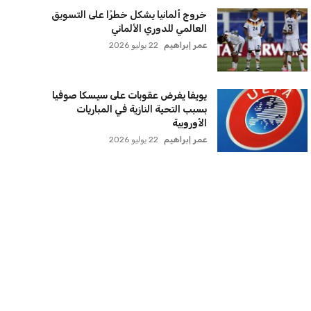
خروج ألمانيا يشكل خطرًا على التسويق
العالمي للدوري الألماني
عمر إبراهيم
22 يوليو 2026
يويفا يفرض عقوبات على سيسكا صوفيا
بسبب التحية النازية في المباريات
الأوروبية
عمر إبراهيم
22 يوليو 2026
زيلينسكي يتخذ قرارًا جريئًا بإقالة قائد
الجيش الأوكراني
كريم أشرف
22 يوليو 2026
الأهلي يخطط للاحتفاظ بكريم فؤاد في
مفاجأة سانحة للجماهير
عمر إبراهيم
22 يوليو 2026