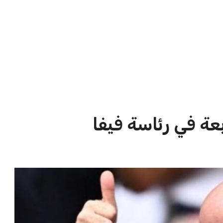
الاخبار الشائعة
ا
إنفانتينو يخطو نحو ولاية رابعة في
ا
رئاسة فيفا
ا
عمر إبراهيم
22 يوليو 2026
مستثمر هندي بريطاني يسعى لامتلاك
حصة في نادي ليفربول الرياضي