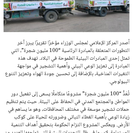
علوم وتكنولوجيا
المرأة والجمال
حوادث
أصدر المركز الإعلامي لمجلس الوزراء مؤخرًا تقريرًا يبرز آخر
التطورات المتعلقة بالمبادرة الرئاسية “100 مليون شجرة”، التي
محافظات
تمثل إحدى المبادرات البيئية الطموحة في البلاد. تهدف هذه
المبادرة إلى تعزيز الوعي البيئي وأهمية التشجير في مواجهة
التغيرات المناخية، بالإضافة إلى تحسين جودة الهواء وتعزيز التنوع
البيولوجي.
تُعَدُّ “100 مليون شجرة” مشروعًا متكاملًا يسعى إلى تفعيل دور
المواطن والمجتمع المدني في الحفاظ على البيئة. حيث يتم تنظيم
حملات تشجير موسعة في مختلف المحافظات، وهو ما يساهم في
زيادة الوعي بأهمية الغطاء النباتي وضرورته للحياة على كوكب
الأرض. ويعكس المشروع التزام الحكومة بتحقيق أهداف التنمية
المستدامة، لاسيما في ظل التحديات البيئية التي تواجهها العديد من