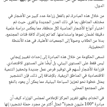
الدول.
من خلال هذه المبادرة، تم بالفعل زراعة عدد كبير من الأشجار في
مختلف المناطق، بما في ذلك المدن الجديدة والقرى. حيث تم
اختيار أنواع الأشجار المناسبة لكل منطقة، مما يعكس دراسة علمية
دقيقة لضمان نموها واستدامتها. كما تم إشراك كافة فئات المجتمع،
بدءًا من الطلاب وصولاً إلى الجمعيات الأهلية، في هذه الأنشطة
التحفيزية.
تسعى الحكومة من خلال هذه المبادرة إلى إحداث تغيير إيجابي
ليس فقط على المستوى البيئي، بل أيضًا على المستوى الاقتصادي.
فزراعة الأشجار تُسهم في توفير فرص عمل جديدة وتحفيز التنمية
الاقتصادية في المناطق الريفية. بالإضافة إلى ذلك، فإن التشجير
يمثل خطوة نحو تعزيز السياحة البيئية، مما يمكن أن يعود بالنفع
على المجتمع المحلي.
في الختام، يظهر تقرير المركز الإعلامي لمجلس الوزراء كيف أن
مبادرة “100 مليون شجرة” تمثل أكثر من مجرد حملة تشجير؛ إنها