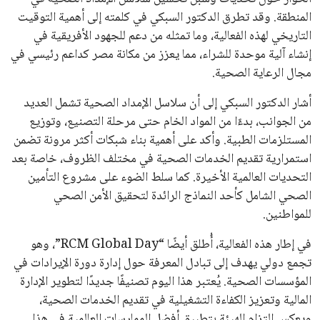
عمر إبراهيم
منذ 15 أيام
يبدو أن السويسري جياني إنفانتينو في طريقه للاحتفاظ بمنصبه
كرئيس للاتحاد الدولي لكرة القدم “فيفا” لفترة رابعة، بعد أن حصل
على تأييد واسع من أكثر من 200 اتحاد وطني من أصل 211 في
الجمعية العمومية. مما يعزز فرصته للفوز في الانتخابات المقررة عام