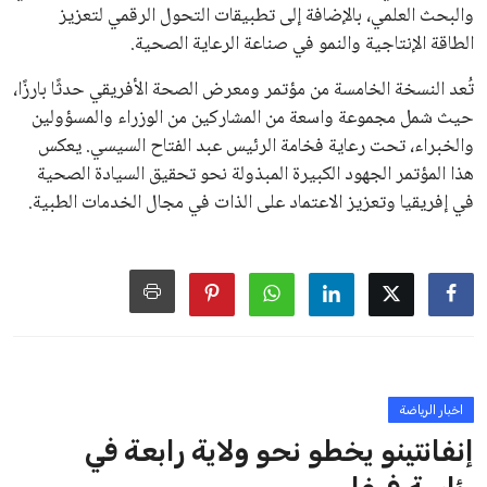
الزمني للمسابقات المحلية. وقد دعا رئيس رابطة الدوري الإسباني،
خافيير تيباس، إلى تنحّي إنفانتينو، معتبراً أن سياساته تضر بصناعة
كرة القدم وتزيد من ضغوط المباريات.
على الرغم من هذه الانتقادات، تشير التوقعات إلى أن إنفانتينو
يمتلك فرصًا كبيرة للفوز بولاية جديدة، خصوصًا في ظل غياب
منافس قوي يتمتع بإجماع داخل الأسرة الكروية الدولية. هذا يعزز
من فرص استمراره في قيادة “فيفا” حتى عام 2031.