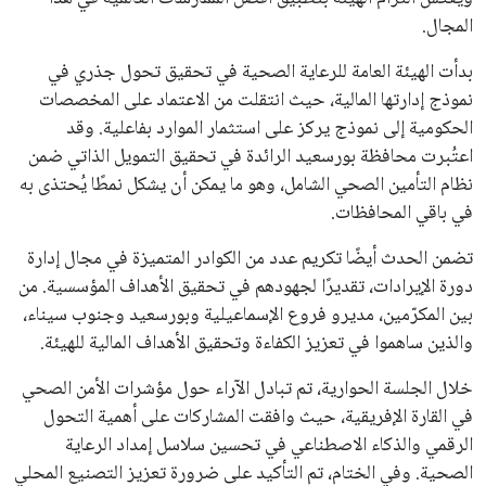
2027، ويجعله المرشح الأكثر حظًا حتى الآن.
هذا الدعم الواسع يأتي على الرغم من الانتقادات التي وجهت
لإنفانتينو في الآونة الأخيرة. حتى الآن، لم يتقدم أي مرشح منافس
في السباق الانتخابي، ولم تتمكن الأصوات المعارضة من التوصل إلى
اسم يوازن موقف إنفانتينو، قبل انتهاء فترة الترشح في نوفمبر
المقبل.
يعتمد إنفانتينو على قاعدة دعم قوية من الاتحادات القارية المختلفة،
بما في ذلك الاتحاد الأفريقي والآسيوي، بالإضافة إلى دعم غالبية
اتحادات أمريكا الجنوبية والكونكاكاف. وقد ساهمت مجموعة من
القرارات التي اتخذها في زيادة الموارد المالية لهذه الاتحادات، فضلاً
عن رفع عدد الفرق المشاركة في كأس العالم، وإطلاق بطولات دولية
جديدة تحت مظلة “فيفا”.
على الجانب الآخر، تتركز المعارضة بشكل ملحوظ داخل القارة
الأوروبية، حيث ارتفعت حدة الانتقادات الموجهة إلى إنفانتينو
بسبب التوسع المستمر في البطولات الدولية وأثر ذلك على الجدول