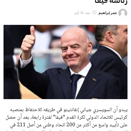
ايوا مصر
الاخبار الشائعة
إنفانتينو يخطو نحو ولاية رابعة في رئاسة فيفا
عمر إبراهيم
22 يوليو 2026
مستثمر هندي بريطاني يسعى لامتلاك حصة
في نادي ليفربول الرياضي
عمر إبراهيم
22 يوليو 2026
تحقق من قهوتك المغشوشة 7 علامات تدل