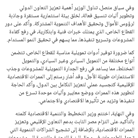
المقبل.
يعتمد إنفانتينو على قاعدة دعم قوية من الاتحادات القارية المختلفة،
بما في ذلك الاتحاد الأفريقي والآسيوي، بالإضافة إلى دعم غالبية
اتحادات أمريكا الجنوبية والكونكاكاف. وقد ساهمت مجموعة من
القرارات التي اتخذها في زيادة الموارد المالية لهذه الاتحادات، فضلاً
عن رفع عدد الفرق المشاركة في كأس العالم، وإطلاق بطولات دولية
جديدة تحت مظلة “فيفا”.
على الجانب الآخر، تتركز المعارضة بشكل ملحوظ داخل القارة
الأوروبية، حيث ارتفعت حدة الانتقادات الموجهة إلى إنفانتينو
بسبب التوسع المستمر في البطولات الدولية وأثر ذلك على الجدول
الزمني للمسابقات المحلية. وقد دعا رئيس رابطة الدوري الإسباني،
خافيير تيباس، إلى تنحّي إنفانتينو، معتبراً أن سياساته تضر بصناعة
كرة القدم وتزيد من ضغوط المباريات.
على الرغم من هذه الانتقادات، تشير التوقعات إلى أن إنفانتينو
يمتلك فرصًا كبيرة للفوز بولاية جديدة، خصوصًا في ظل غياب