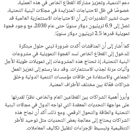
يبدو أن السويسري جياني إنفانتينو في طريقه للاحتفاظ بمنصبه
كرئيس للاتحاد الدولي لكرة القدم “فيفا” لفترة رابعة، بعد أن حصل
على تأييد واسع من أكثر من 200 اتحاد وطني من أصل 211 في
الجمعية العمومية. مما يعزز فرصته للفوز في الانتخابات المقررة عام
2027، ويجعله المرشح الأكثر حظًا حتى الآن.
هذا الدعم الواسع يأتي على الرغم من الانتقادات التي وجهت
لإنفانتينو في الآونة الأخيرة. حتى الآن، لم يتقدم أي مرشح منافس
في السباق الانتخابي، ولم تتمكن الأصوات المعارضة من التوصل إلى
اسم يوازن موقف إنفانتينو، قبل انتهاء فترة الترشح في نوفمبر