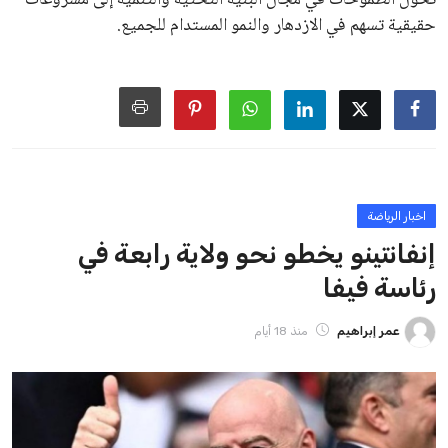
منافس قوي يتمتع بإجماع داخل الأسرة الكروية الدولية. هذا يعزز
من فرص استمراره في قيادة “فيفا” حتى عام 2031.
ايوا مصر