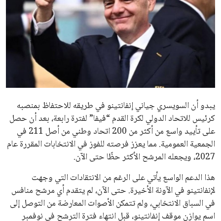
الاخبار الشائعة
إنفانتينو يخطو نحو ولاية رابعة في رئاسة فيفا
عمر إبراهيم
22 يوليو 2026
مستثمر هندي بريطاني يسعى لامتلاك حصة
في نادي ليفربول الرياضي
عمر إبراهيم
22 يوليو 2026
تحقق من قهوتك المغشوشة 7 علامات تدل
على جودتها قبل أول رشفة
خالد فؤاد
18 يوليو 2026
القائمة البريدية