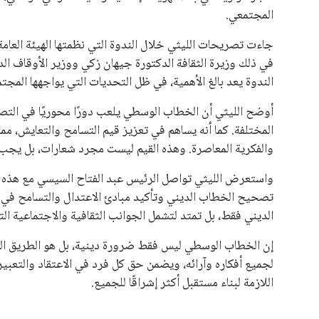
المقررة عام 2027، ويجعله المرشح الأكثر حظًا حتى الآن.
هذا الدعم الواسع يأتي على الرغم من الانتقادات التي وجهت لإ
في السباق الانتخابي، ولم تتمكن الأصوات المعارضة من التوصل
نوفمبر المقبل.
يعتمد إنفانتينو على قاعدة دعم قوية من الاتحادات القارية المخ
غالبية اتحادات أمريكا الجنوبية والكونكاكاف. وقد ساهمت مجمو
الاتحادات، فضلاً عن رفع عدد الفرق المشاركة في كأس العالم
على الجانب الآخر، تتركز المعارضة بشكل ملحوظ داخل القارة ا
بسبب التوسع المستمر في البطولات الدولية وأثر ذلك على الج
الإسباني، خافيير تيباس، إلى تنحّي إنفانتينو، معتبراً أن سي
على الرغم من هذه الانتقادات، تشير التوقعات إلى أن إنفانتين
منافس قوي يتمتع بإجماع داخل الأسرة الكروية الدولية. هذا يع