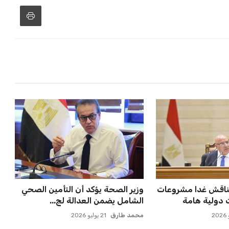
بات على سيسكا
خروج ألمانيا يشكل خطرًا على
ة النازية ف...
التسويق العالمي للدوري الأل...
عمر إبراهيم
22 يوليو 2026