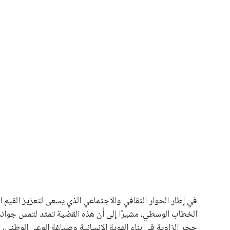
علوم وتكنولوجيا
المرأة والجمال
حوادث
محافظات
يبدو أن السويسري جياني إنفانتينو في طريقه للاحتفاظ بمنصبه