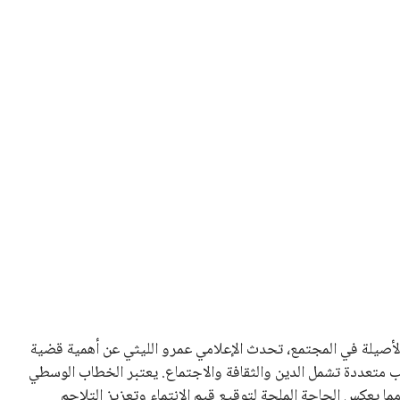
 كرئيس للاتحاد الدولي لكرة القدم “فيفا” لفترة رابعة، بعد أن