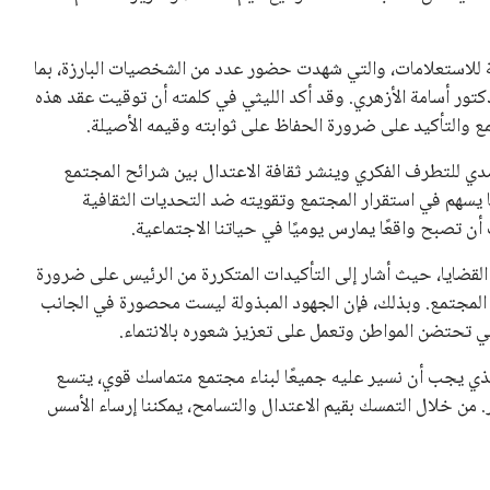
حصل على تأييد واسع من أكثر من 200 اتحاد وطني من أصل 211 في الجمعية العمومية. مما يعزز فرصته للفوز في الانتخابات
نفانتينو في الآونة الأخيرة. حتى الآن، لم يتقدم أي مرشح منافس
 إلى اسم يوازن موقف إنفانتينو، قبل انتهاء فترة الترشح في
تلفة، بما في ذلك الاتحاد الأفريقي والآسيوي، بالإضافة إلى دعم
عة من القرارات التي اتخذها في زيادة الموارد المالية لهذه
، وإطلاق بطولات دولية جديدة تحت مظلة “فيفا”.
لأوروبية، حيث ارتفعت حدة الانتقادات الموجهة إلى إنفانتينو
دول الزمني للمسابقات المحلية. وقد دعا رئيس رابطة الدوري
اساته تضر بصناعة كرة القدم وتزيد من ضغوط المباريات.
و يمتلك فرصًا كبيرة للفوز بولاية جديدة، خصوصًا في ظل غياب
زز من فرص استمراره في قيادة “فيفا” حتى عام 2031.