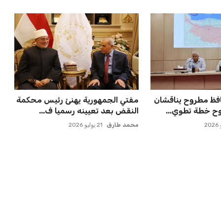
ملاقاة الفائز من
الأهلي يخطط للاحتفاظ بكريم فؤاد
انوسيا...
في مفاجأة سانحة للجماهير
عمر إبراهيم
22 يوليو 2026