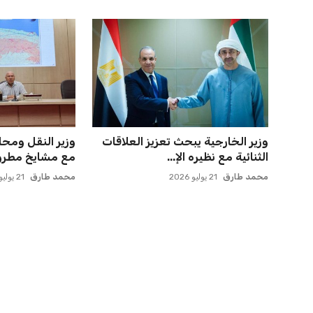
صفقة سوبر تعوض ماييلي شالوليلي
صن داونز يتأهب ل
وماباسا هدف بيراميدز الر...
الأهلي وبطل أوقي
عمر إبراهيم
21 يوليو 2026
عمر إبراهيم
22 يوليو 2026