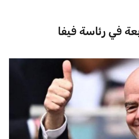
الاخبار الشائعة
ا
إنفانتينو يخطو نحو ولاية رابعة في
ا
رئاسة فيفا
ا
عمر إبراهيم
22 يوليو 2026
مستثمر هندي بريطاني يسعى لامتلاك
حصة في نادي ليفربول الرياضي
عمر إبراهيم
22 يوليو 2026
تحقق من قهوتك المغشوشة 7 علامات
تدل على جودتها قبل أول رشفة
خالد فؤاد
18 يوليو 2026