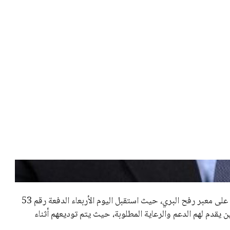
 كرئيس للاتحاد الدولي لكرة القدم “فيفا” لفترة رابعة، بعد أن
حصل على تأييد واسع من أكثر من 200 اتحاد وطني من أصل 211 في الجمعية العمومية. مما يعزز فرصته للفوز في الانتخابات