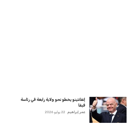
بريطانيا تعلن دعمها لاستخدام أمريكا
قواعدها العسكرية لتنفيذ ضربات ضد
إيران
كريم أشرف
22 يوليو 2026
خروج ألمانيا يشكل خطرًا على التسويق
العالمي للدوري الألماني
عمر إبراهيم
22 يوليو 2026
يويفا يفرض عقوبات على سيسكا صوفيا
بسبب التحية النازية في المباريات
الأوروبية
عمر إبراهيم
22 يوليو 2026
زيلينسكي يتخذ قرارًا جريئًا بإقالة قائد
الجيش الأوكراني
كريم أشرف
22 يوليو 2026