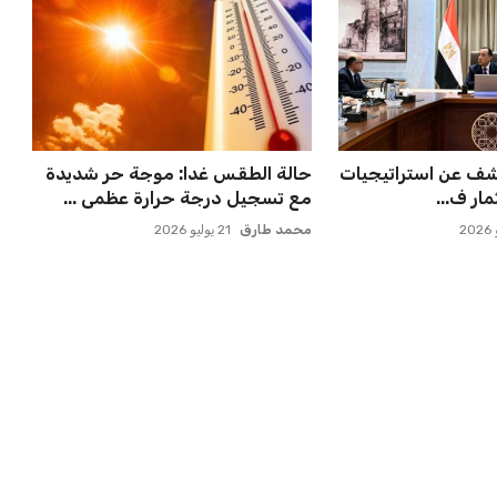
 مسقط رأسه في
صن داونز يتأهب لملاقاة الفائز من
ء بعد الهزيم...
الأهلي وبطل أوقيانوسيا...
عمر إبراهيم
22 يوليو 2026