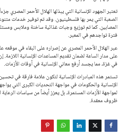
المقررة عام 2027، ويجعله المرشح الأكثر حظًا حتى الآن.
هذا الدعم الواسع يأتي على الرغم من الانتقادات التي وجهت لإ
في السباق الانتخابي، ولم تتمكن الأصوات المعارضة من التوصل
نوفمبر المقبل.
يعتمد إنفانتينو على قاعدة دعم قوية من الاتحادات القارية المخ
غالبية اتحادات أمريكا الجنوبية والكونكاكاف. وقد ساهمت مجمو
الاتحادات، فضلاً عن رفع عدد الفرق المشاركة في كأس العالم
على الجانب الآخر، تتركز المعارضة بشكل ملحوظ داخل القارة ا
بسبب التوسع المستمر في البطولات الدولية وأثر ذلك على الج
الإسباني، خافيير تيباس، إلى تنحّي إنفانتينو، معتبراً أن سي
على الرغم من هذه الانتقادات، تشير التوقعات إلى أن إنفانتين
منافس قوي يتمتع بإجماع داخل الأسرة الكروية الدولية. هذا يع