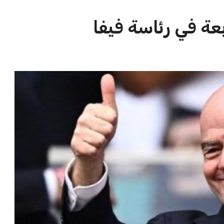
الاخبار الشائعة
ا
إنفانتينو يخطو نحو ولاية رابعة في
ا
رئاسة فيفا
ا
عمر إبراهيم
22 يوليو 2026
مستثمر هندي بريطاني يسعى لامتلاك
حصة في نادي ليفربول الرياضي
عمر إبراهيم
22 يوليو 2026
تحقق من قهوتك المغشوشة 7 علامات
تدل على جودتها قبل أول رشفة
خالد فؤاد
18 يوليو 2026