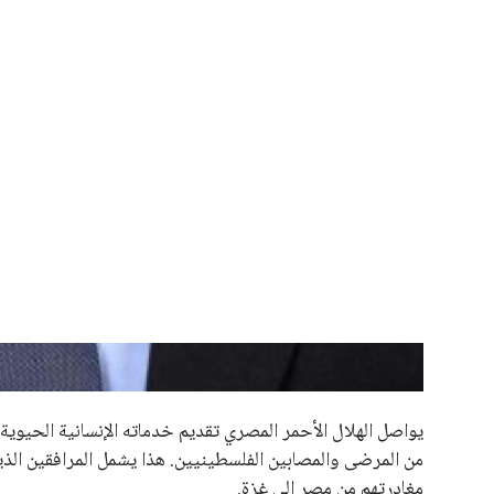
علوم وتكنولوجيا
المرأة والجمال
حوادث
محافظات
يبدو أن السويسري جياني إنفانتينو في طريقه للاحتفاظ بمنصبه