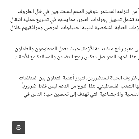
نفانتينو في الآونة الأخيرة. حتى الآن، لم يتقدم أي مرشح منافس
 إلى اسم يوازن موقف إنفانتينو، قبل انتهاء فترة الترشح في
تلفة، بما في ذلك الاتحاد الأفريقي والآسيوي، بالإضافة إلى دعم
عة من القرارات التي اتخذها في زيادة الموارد المالية لهذه
، وإطلاق بطولات دولية جديدة تحت مظلة “فيفا”.
لأوروبية، حيث ارتفعت حدة الانتقادات الموجهة إلى إنفانتينو
دول الزمني للمسابقات المحلية. وقد دعا رئيس رابطة الدوري
اساته تضر بصناعة كرة القدم وتزيد من ضغوط المباريات.
و يمتلك فرصًا كبيرة للفوز بولاية جديدة، خصوصًا في ظل غياب
زز من فرص استمراره في قيادة “فيفا” حتى عام 2031.