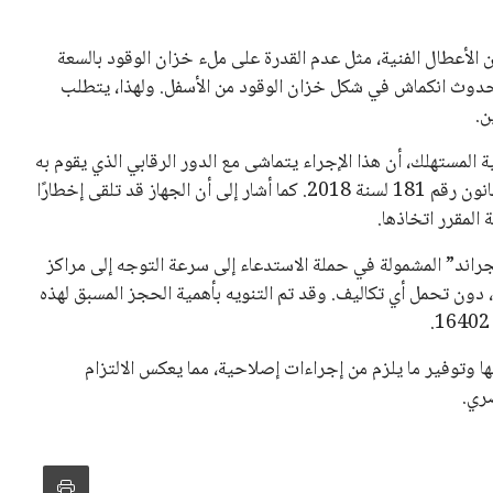
أعطال الفنية، مثل عدم القدرة على ملء خزان الوقود بالسعة
ة حدوث انكماش في شكل خزان الوقود من الأسفل. ولهذا، يتطلب
ن.
المستهلك، أن هذا الإجراء يتماشى مع الدور الرقابي الذي يقوم به
الجهاز، ويعكس التزامه بقوانين حماية المستهلك التي أقرها القانون رقم 181 لسنة 2018. كما أشار إلى أن الجهاز قد تلقى إخطارًا
المقرر اتخاذها.
راند” المشمولة في حملة الاستدعاء إلى سرعة التوجه إلى مراكز
، دون تحمل أي تكاليف. وقد تم التنويه بأهمية الحجز المسبق لهذه
 وتوفير ما يلزم من إجراءات إصلاحية، مما يعكس الالتزام
ري.