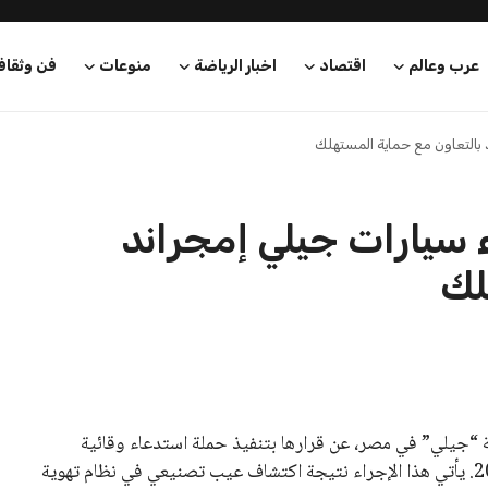
عرب وعالم
اقتصاد
اخبار الرياضة
منوعات
فن وثقاف
 بالتعاون مع حماية المستهلك
ء سيارات جيلي إمجراند
لك
ة “جيلي” في مصر، عن قرارها بتنفيذ حملة استدعاء وقائية
لمجموعة من سيارات “جيلي إمجراند” موديلات 2025 و2026. يأتي هذا الإجراء نتيجة اكتشاف عيب تصنيعي في نظام تهوية