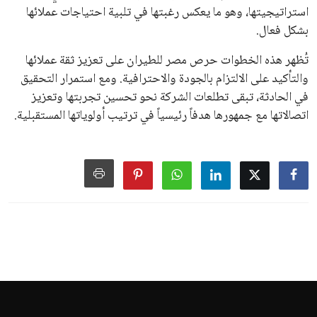
يبدو أن السويسري جياني إنفانتينو في طريقه للاحتفاظ بمنصبه
كرئيس للاتحاد الدولي لكرة القدم “فيفا” لفترة رابعة، بعد أن حصل
على تأييد واسع من أكثر من 200 اتحاد وطني من أصل 211 في
الجمعية العمومية. مما يعزز فرصته للفوز في الانتخابات المقررة عام
2027، ويجعله المرشح الأكثر حظًا حتى الآن.
هذا الدعم الواسع يأتي على الرغم من الانتقادات التي وجهت