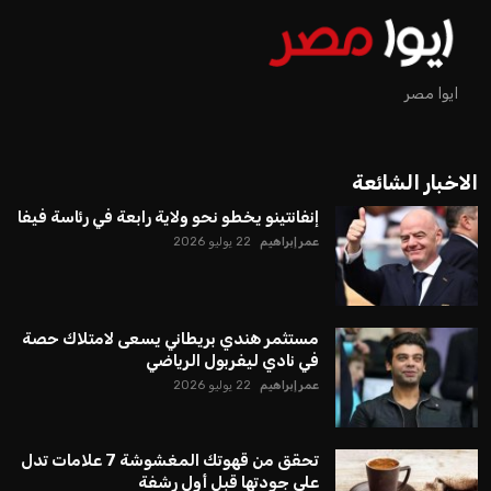
لإنفانتينو في الآونة الأخيرة. حتى الآن، لم يتقدم أي مرشح منافس
في السباق الانتخابي، ولم تتمكن الأصوات المعارضة من التوصل إلى
اسم يوازن موقف إنفانتينو، قبل انتهاء فترة الترشح في نوفمبر
المقبل.
يعتمد إنفانتينو على قاعدة دعم قوية من الاتحادات القارية المختلفة،
بما في ذلك الاتحاد الأفريقي والآسيوي، بالإضافة إلى دعم غالبية
اتحادات أمريكا الجنوبية والكونكاكاف. وقد ساهمت مجموعة من
القرارات التي اتخذها في زيادة الموارد المالية لهذه الاتحادات، فضلاً
عن رفع عدد الفرق المشاركة في كأس العالم، وإطلاق بطولات دولية
جديدة تحت مظلة “فيفا”.
على الجانب الآخر، تتركز المعارضة بشكل ملحوظ داخل القارة
الأوروبية، حيث ارتفعت حدة الانتقادات الموجهة إلى إنفانتينو
بسبب التوسع المستمر في البطولات الدولية وأثر ذلك على الجدول
الزمني للمسابقات المحلية. وقد دعا رئيس رابطة الدوري الإسباني،
خافيير تيباس، إلى تنحّي إنفانتينو، معتبراً أن سياساته تضر بصناعة
كرة القدم وتزيد من ضغوط المباريات.