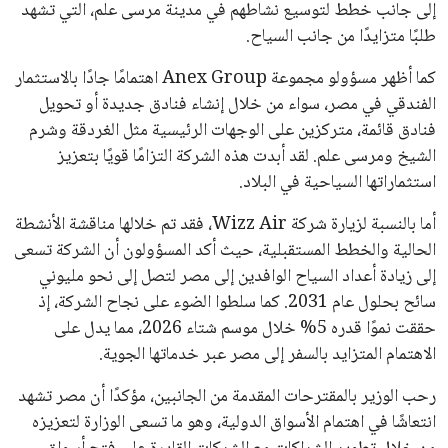
إلى جانب خطط لتوسيع نشاطهم في مدينة مرسى علم، التي تشهد
طلبًا متزايدًا من جانب السياح.
كما أظهر مسؤولو مجموعة Anex Group اهتمامًا جادًا بالاستثمار
الفندقي في مصر، سواء من خلال إنشاء فنادق جديدة أو تحويل
فنادق قائمة، متركزين على الوجهات الرئيسية مثل الغردقة وشرم
الشيخ ومرسى علم. لقد أبدت هذه الشركة التزامًا قويًا بتعزيز
استثماراتها السياحية في البلاد.
أما بالنسبة لزيارة شركة Wizz Air، فقد تم خلالها مناقشة الأنشطة
الحالية والخطط المستقبلية، حيث أكد المسؤولون أن الشركة تسعى
إلى زيادة أعداد السياح الوافدين إلى مصر لتصل إلى نحو مليوني
سائح بحلول عام 2031. كما سلطوا الضوء على نجاح الشركة، إذ
حققت نموًا قدره 5% خلال موسم شتاء 2026، مما يدل على
الاهتمام المتزايد بالسفر إلى مصر عبر خدماتها الجوية.
رحب الوزير بالمقترحات المقدمة من الجانبين، مؤكدًا أن مصر تشهد
انتعاشًا في اهتمام الأسواق الدولية، وهو ما تسعى الوزارة لتعزيزه