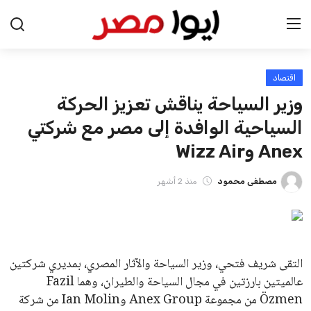
اقتصاد
الرئيسية
وزير السياحة يناقش تعزيز الحركة
اخبار مصر
السياحية الوافدة إلى مصر مع شركتي
Anex وWizz Air
عرب وعالم
مصطفى محمود
منذ 2 أشهر
اقتصاد
اخبار الرياضة
منوعات
التقى شريف فتحي، وزير السياحة والآثار المصري، بمديري شركتين
عالميتين بارزتين في مجال السياحة والطيران، وهما Fazil
فن وثقافة
Özmen من مجموعة Anex Group وIan Molin من شركة