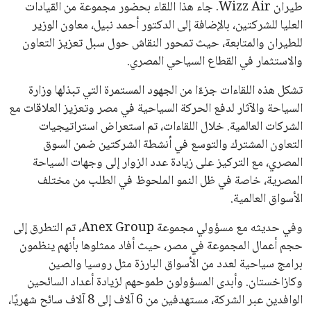
طيران Wizz Air. جاء هذا اللقاء بحضور مجموعة من القيادات
علوم وتكنولوجيا
العليا للشركتين، بالإضافة إلى الدكتور أحمد نبيل، معاون الوزير
للطيران والمتابعة، حيث تمحور النقاش حول سبل تعزيز التعاون
المرأة والجمال
والاستثمار في القطاع السياحي المصري.
حوادث
تشكل هذه اللقاءات جزءًا من الجهود المستمرة التي تبذلها وزارة
السياحة والآثار لدفع الحركة السياحية في مصر وتعزيز العلاقات مع
محافظات
الشركات العالمية. خلال اللقاءات، تم استعراض استراتيجيات
التعاون المشترك والتوسع في أنشطة الشركتين ضمن السوق
المصري، مع التركيز على زيادة عدد الزوار إلى وجهات السياحة
المصرية، خاصة في ظل النمو الملحوظ في الطلب من مختلف
الأسواق العالمية.
وفي حديثه مع مسؤولي مجموعة Anex Group، تم التطرق إلى
حجم أعمال المجموعة في مصر، حيث أفاد ممثلوها بأنهم ينظمون
برامج سياحية لعدد من الأسواق البارزة مثل روسيا والصين
وكازاخستان. وأبدى المسؤولون طموحهم لزيادة أعداد السائحين
الوافدين عبر الشركة، مستهدفين من 6 آلاف إلى 8 آلاف سائح شهريًا،