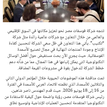
علوم وتكنولوجيا
المرأة والجمال
حوادث
تتجه شركة فوسفات مصر نحو تعزيز مكانتها في السوق الإقليمي
والعالمي من خلال التعاون مع شركات عالمية رائدة مثل شركة
محافظات
“تكنيب”. يأتي هذا التعاون في ظل سعي الشركة لتحسين كفاءة
الإنتاج وجودة المنتجات النهائية في مجال تصنيع الأسمدة
الفوسفاتية. حيث يجري الآن بحث مستفيض حول أفضل الوسائل
التكنولوجية التي يمكن إتباعها في هذا المجال، مما من شأنه دعم
خطط الشركة للدخول بقوة في مشروعات القيمة المضافة.
تمت مناقشة هذه الموضوعات الحيوية خلال المؤتمر الدولي الثاني
والثلاثين للأسمدة، الذي نظمته الاتحاد العربي للأسمدة في الفترة
من 16 إلى 18 يونيو 2026. حيث قدم المهندس ناصر شاهين،
رئيس شركة فوسفات مصر، رؤية واضحة حول كيفية الاستفادة من
التكنولوجيا المتقدمة لتحسين العمليات الإنتاجية وتوسيع نطاق