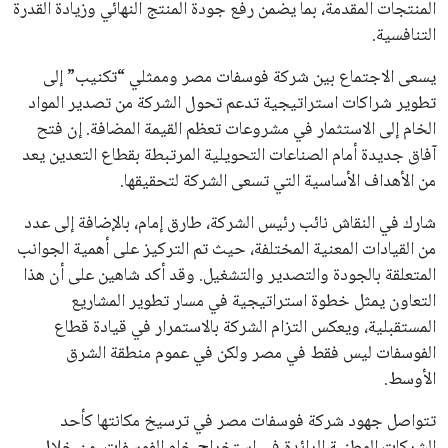
المنتجات المقدمة، بما يضمن رفع جودة المنتج النهائي وزيادة القدرة
التنافسية.
يسعى الاجتماع بين شركة فوسفات مصر وممثلي “تكنيب” إلى
تطوير شراكات استراتيجية تدعم تحول الشركة من تصدير المواد
الخام إلى الاستثمار في مشروعات تعظم القيمة المضافة. إن فتح
آفاق جديدة أمام الصناعات التحويلية المرتبطة بقطاع التعدين يعد
من الأهداف الأساسية التي تسعى الشركة لتحقيقها.
شارك في النقاش نائب رئيس الشركة، طارق إمام، بالإضافة إلى عدد
من القيادات المعنية المختلفة، حيث تم التركيز على أهمية الجوانب
المتعلقة بالجودة والتصدير والتشغيل. وقد أكد شاهين على أن هذا
التعاون يمثل خطوة استراتيجية في مسار تطوير المشاريع
المستقبلية، ويعكس التزام الشركة بالاستمرار في قيادة قطاع
الفوسفات ليس فقط في مصر ولكن في عموم منطقة الشرق
الأوسط.
تتواصل جهود شركة فوسفات مصر في ترسيخ مكانتها كأحد