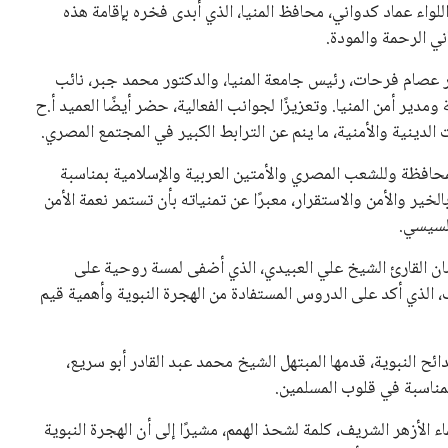
واء عماد كدواني، محافظ المنيا، الذي أبدى فخره بإقامة هذه
ني الرحمة والمودة.
ور عصام فرحات، رئيس جامعة المنيا، والدكتور محمد جبر، نائب
مدير أمن المنيا. وتعزيزًا لجوانب الفعالية، حضر أيضًا العميد أ.ح
لدينية والأمنية، ما ينم عن الترابط الكبير في المجتمع المصري.
لمحافظة وللشعب المصري والأمتين العربية والإسلامية بمناسبة
الخير والأمن والاستقرار، معبرًا عن تمنياته بأن تستمر نعمة الأمن
السيسي.
سان القارئ الشيخ علي العبيدي، الذي أضفى لمسة روحية على
ف، الذي أكد على الدروس المستفادة من الهجرة النبوية وأهمية قيم
ائح النبوية، قدمها المبتهل الشيخ محمد عبد القادر أبو سريع،
ناسبة في قلوب المسلمين.
ء الأزهر الشريف، كلمة لشحذ الهمم، مشيرًا إلى أن الهجرة النبوية