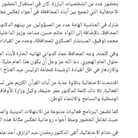
بحضور عدد من الشخصيات البارزة. كان في استقبال الحضور الل
الاحتفالية التي تجمع بين أبناء المحافظة في أجواء تعكس معا
شارك في المناسبة الهامة عدد من المسؤولين، من بينهم الدكت
المحافظ، بالإضافة إلى اللواء حاتم حسن، مساعد وزير الداخلية و
محمد توفيق، المستشار العسكري للمحافظة، وعدد من القيادات ا
وفي كلمته، وجه المحافظ عماد كدواني تهانيه الحارة لأبناء ا
حلول العام الهجري. دعا الله عز وجل أن يكون هذا العام مليئًا ب
والازدهار في ظل القيادة الرشيدة لفخامة الرئيس عبد الفتاح 
افتتحت الاحتفالية بتلاوة عذبة من آيات القرآن الكريم على ل
الفعالية. تلا ذلك كلمة للدكتور عمر خليفة، وكيل وزارة الأوقا
الوسطية والتسامح والانتماء للوطن.
كما تضمن البرنامج فعاليات متنوعة من الابتهالات الدينية والمد
حيث تفاعل الحضور وسط أجواء روحانية تعكس مكانة هذه الم
في ختام الاحتفالية، ألقى الدكتور رمضان عبد الرازق، أحد علما