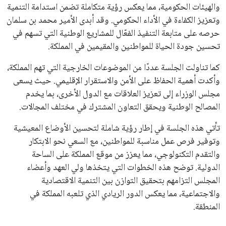
بما في ذلك الاتحاد الأفريقي والآسيوي، بالإضافة إلى دعم غالبية
اتحادات أمريكا الجنوبية والكونكاكاف. وقد ساهمت مجموعة من
القرارات التي اتخذها في زيادة الموارد المالية لهذه الاتحادات، فضلاً
عن رفع عدد الفرق المشاركة في كأس العالم، وإطلاق بطولات دولية
جديدة تحت مظلة “فيفا”.
على الجانب الآخر، تتركز المعارضة بشكل ملحوظ داخل القارة
الأوروبية، حيث ارتفعت حدة الانتقادات الموجهة إلى إنفانتينو
بسبب التوسع المستمر في البطولات الدولية وأثر ذلك على الجدول
الزمني للمسابقات المحلية. وقد دعا رئيس رابطة الدوري الإسباني،
خافيير تيباس، إلى تنحّي إنفانتينو، معتبراً أن سياساته تضر بصناعة
كرة القدم وتزيد من ضغوط المباريات.
على الرغم من هذه الانتقادات، تشير التوقعات إلى أن إنفانتينو
يمتلك فرصًا كبيرة للفوز بولاية جديدة، خصوصًا في ظل غياب
منافس قوي يتمتع بإجماع داخل الأسرة الكروية الدولية. هذا يعزز
من فرص استمراره في قيادة “فيفا” حتى عام 2031.