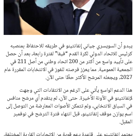
عمر إبراهيم
22 يوليو 2026
مستثمر هندي بريطاني يسعى لامتلاك حصة
في نادي ليفربول الرياضي
عمر إبراهيم
22 يوليو 2026
تحقق من قهوتك المغشوشة 7 علامات تدل
على جودتها قبل أول رشفة
خالد فؤاد
18 يوليو 2026
القائمة البريدية
انضم إلى قائمة المشتركين لدينا لتحصل على أحدث الأخبار، التحديثات
والعروض الخاصة مباشرة في صندوق بريدك