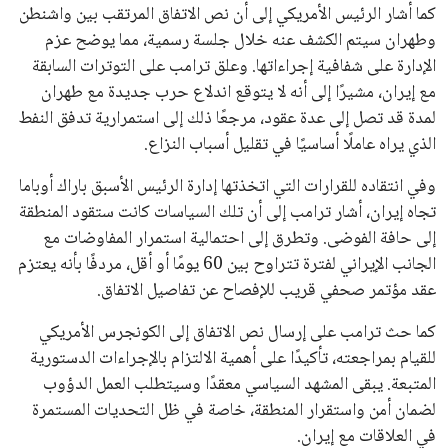
كما أشار الرئيس الأمريكي إلى أن نص الاتفاق المرتقب بين واشنطن
وطهران سيتم الكشف عنه خلال جلسة رسمية، مما يوضح عزم
الإدارة على شفافية إجراءاتها. وعلق ترامب على التوترات السابقة
مع إيران، مشيرًا إلى أنه لا يتوقع اندلاع حرب جديدة مع طهران
لمدة قد تصل إلى عدة عقود، مرجعًا ذلك إلى استمرارية تدفق النفط
الذي يراه عاملًا أساسيًا في تقليل أسباب النزاع.
وفي انتقاده للقرارات التي اتخذتها إدارة الرئيس الأسبق باراك أوباما
تجاه إيران، أشار ترامب إلى أن تلك السياسات كانت ستقود المنطقة
إلى حافة الفوضى. وتطرق إلى احتمالية استمرار المفاوضات مع
الجانب الإيراني لفترة تتراوح بين 60 يومًا أو أقل، مردفًا بأنه يعتزم
عقد مؤتمر صحفي قريب للإفصاح عن تفاصيل الاتفاق.
كما حث ترامب على إرسال نص الاتفاق إلى الكونجرس الأمريكي
للقيام بمراجعته، تأكيدًا على أهمية الالتزام بالإجراءات الدستورية
المتبعة. يبقى المشهد السياسي معقدًا وسيتطلب العمل الدؤوب
لضمان أمن واستقرار المنطقة، خاصة في ظل التحديات المستمرة
في العلاقات مع إيران.