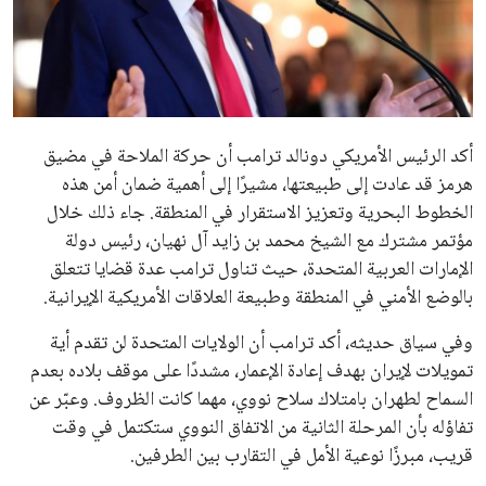
علوم وتكنولوجيا
المرأة والجمال
حوادث
أكد الرئيس الأمريكي دونالد ترامب أن حركة الملاحة في مضيق
هرمز قد عادت إلى طبيعتها، مشيرًا إلى أهمية ضمان أمن هذه
محافظات
الخطوط البحرية وتعزيز الاستقرار في المنطقة. جاء ذلك خلال
مؤتمر مشترك مع الشيخ محمد بن زايد آل نهيان، رئيس دولة
الإمارات العربية المتحدة، حيث تناول ترامب عدة قضايا تتعلق
بالوضع الأمني في المنطقة وطبيعة العلاقات الأمريكية الإيرانية.
وفي سياق حديثه، أكد ترامب أن الولايات المتحدة لن تقدم أية
تمويلات لإيران بهدف إعادة الإعمار، مشددًا على موقف بلاده بعدم
السماح لطهران بامتلاك سلاح نووي، مهما كانت الظروف. وعبّر عن
تفاؤله بأن المرحلة الثانية من الاتفاق النووي ستكتمل في وقت
قريب، مبرزًا نوعية الأمل في التقارب بين الطرفين.