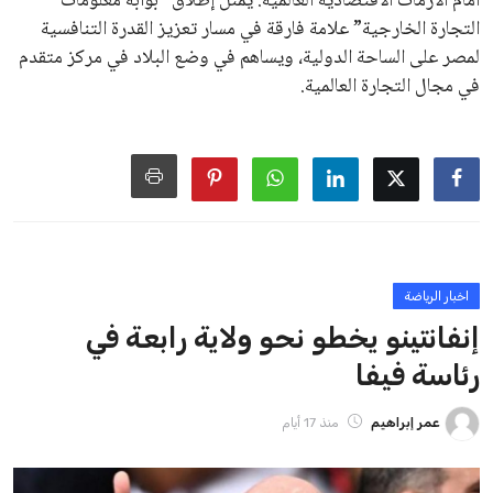
جديدة تحت مظلة “فيفا”.
على الجانب الآخر، تتركز المعارضة بشكل ملحوظ داخل القارة
الأوروبية، حيث ارتفعت حدة الانتقادات الموجهة إلى إنفانتينو
بسبب التوسع المستمر في البطولات الدولية وأثر ذلك على الجدول
الزمني للمسابقات المحلية. وقد دعا رئيس رابطة الدوري الإسباني،
خافيير تيباس، إلى تنحّي إنفانتينو، معتبراً أن سياساته تضر بصناعة
كرة القدم وتزيد من ضغوط المباريات.
على الرغم من هذه الانتقادات، تشير التوقعات إلى أن إنفانتينو
يمتلك فرصًا كبيرة للفوز بولاية جديدة، خصوصًا في ظل غياب
منافس قوي يتمتع بإجماع داخل الأسرة الكروية الدولية. هذا يعزز
من فرص استمراره في قيادة “فيفا” حتى عام 2031.