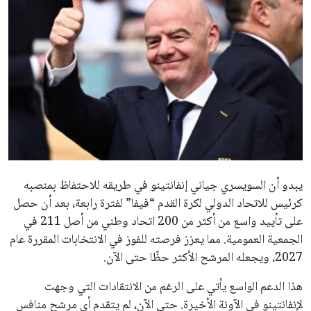
ايوا مصر
الاخبار الشائعة
إنفانتينو يخطو نحو ولاية رابعة في رئاسة فيفا
عمر إبراهيم
22 يوليو 2026
مستثمر هندي بريطاني يسعى لامتلاك حصة