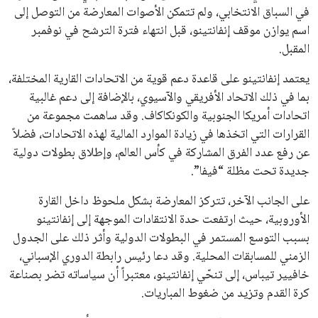
في نادي ليفربول الرياضي
عمر إبراهيم
22 يوليو 2026
تحقق من قهوتك المغشوشة 7 علامات تدل
على جودتها قبل أول رشفة
خالد فؤاد
18 يوليو 2026
القائمة البريدية
انضم إلى قائمة المشتركين لدينا لتحصل على أحدث الأخبار، التحديثات
والعروض الخاصة مباشرة في صندوق بريدك
اشتراك
جميع الحقوق محفوظة لموقعنا ايوا مصر