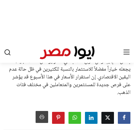
جديدة تحت مظلة “فيفا”.
على الجانب الآخر، تتركز المعارضة بشكل ملحوظ داخل القارة
الأوروبية، حيث ارتفعت حدة الانتقادات الموجهة إلى إنفانتينو
بسبب التوسع المستمر في البطولات الدولية وأثر ذلك على الجدول
الزمني للمسابقات المحلية. وقد دعا رئيس رابطة الدوري الإسباني،
خافيير تيباس، إلى تنحّي إنفانتينو، معتبراً أن سياساته تضر بصناعة
كرة القدم وتزيد من ضغوط المباريات.
على الرغم من هذه الانتقادات، تشير التوقعات إلى أن إنفانتينو
يمتلك فرصًا كبيرة للفوز بولاية جديدة، خصوصًا في ظل غياب
منافس قوي يتمتع بإجماع داخل الأسرة الكروية الدولية. هذا يعزز
من فرص استمراره في قيادة “فيفا” حتى عام 2031.