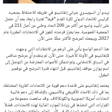
مستثمر هندي بريطاني يسعى لامتلاك حصة
في نادي ليفربول الرياضي
عمر إبراهيم
22 يوليو 2026
تحقق من قهوتك المغشوشة 7 علامات تدل
على جودتها قبل أول رشفة
خالد فؤاد
18 يوليو 2026
القائمة البريدية
انضم إلى قائمة المشتركين لدينا لتحصل على أحدث الأخبار، التحديثات
والعروض الخاصة مباشرة في صندوق بريدك
اشتراك