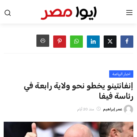
يمتلك فرصًا كبيرة للفوز بولاية جديدة، خصوصًا في ظل غياب
منافس قوي يتمتع بإجماع داخل الأسرة الكروية الدولية. هذا يعزز
من فرص استمراره في قيادة “فيفا” حتى عام 2031.
ايوا مصر