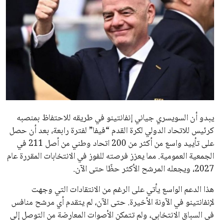
الاخبار الشائعة
إنفانتينو يخطو نحو ولاية رابعة في رئاسة فيفا
عمر إبراهيم
22 يوليو 2026
مستثمر هندي بريطاني يسعى لامتلاك حصة
في نادي ليفربول الرياضي
عمر إبراهيم
22 يوليو 2026
تحقق من قهوتك المغشوشة 7 علامات تدل
على جودتها قبل أول رشفة
خالد فؤاد
18 يوليو 2026