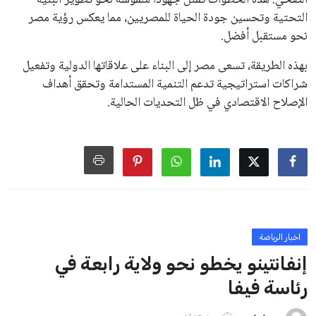
خافيير تيباس، إلى تنحّي إنفانتينو، معتبراً أن سياساته تضر بصناعة
كرة القدم وتزيد من ضغوط المباريات.
على الرغم من هذه الانتقادات، تشير التوقعات إلى أن إنفانتينو
يمتلك فرصًا كبيرة للفوز بولاية جديدة، خصوصًا في ظل غياب
منافس قوي يتمتع بإجماع داخل الأسرة الكروية الدولية. هذا يعزز
من فرص استمراره في قيادة “فيفا” حتى عام 2031.