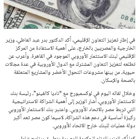
علوم وتكنولوجيا
المرأة والجمال
حوادث
محافظات
يبدو أن السويسري جياني إنفانتينو في طريقه للاحتفاظ بمنصبه
كرئيس للاتحاد الدولي لكرة القدم “فيفا” لفترة رابعة، بعد أن حصل
على تأييد واسع من أكثر من 200 اتحاد وطني من أصل 211 في
الجمعية العمومية. مما يعزز فرصته للفوز في الانتخابات المقررة عام
2027، ويجعله المرشح الأكثر حظًا حتى الآن.