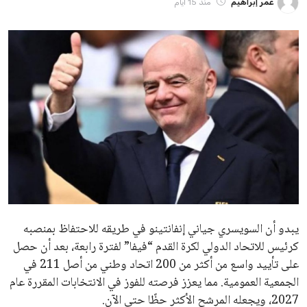
ايوا مصر
الاخبار الشائعة
إنفانتينو يخطو نحو ولاية رابعة في رئاسة فيفا
عمر إبراهيم
22 يوليو 2026
مستثمر هندي بريطاني يسعى لامتلاك حصة
في نادي ليفربول الرياضي
عمر إبراهيم
22 يوليو 2026
تحقق من قهوتك المغشوشة 7 علامات تدل
على جودتها قبل أول رشفة
خالد فؤاد
18 يوليو 2026