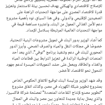
هذا الدعم الواسع يأتي على الرغم من الانتقادات التي وجهت
لإنفانتينو في الآونة الأخيرة. حتى الآن، لم يتقدم أي مرشح منافس
في السباق الانتخابي، ولم تتمكن الأصوات المعارضة من التوصل إلى
اسم يوازن موقف إنفانتينو، قبل انتهاء فترة الترشح في نوفمبر
المقبل.
يعتمد إنفانتينو على قاعدة دعم قوية من الاتحادات القارية المختلفة،
بما في ذلك الاتحاد الأفريقي والآسيوي، بالإضافة إلى دعم غالبية
اتحادات أمريكا الجنوبية والكونكاكاف. وقد ساهمت مجموعة من
القرارات التي اتخذها في زيادة الموارد المالية لهذه الاتحادات، فضلاً
عن رفع عدد الفرق المشاركة في كأس العالم، وإطلاق بطولات دولية
جديدة تحت مظلة “فيفا”.
على الجانب الآخر، تتركز المعارضة بشكل ملحوظ داخل القارة
الأوروبية، حيث ارتفعت حدة الانتقادات الموجهة إلى إنفانتينو
بسبب التوسع المستمر في البطولات الدولية وأثر ذلك على الجدول
الزمني للمسابقات المحلية. وقد دعا رئيس رابطة الدوري الإسباني،