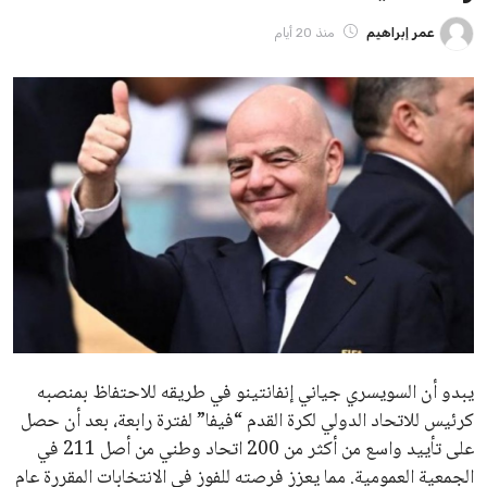
ايوا مصر
الاخبار الشائعة
إنفانتينو يخطو نحو ولاية رابعة في رئاسة فيفا
عمر إبراهيم
22 يوليو 2026
مستثمر هندي بريطاني يسعى لامتلاك حصة