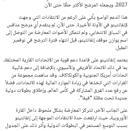
في نادي ليفربول الرياضي
عمر إبراهيم
22 يوليو 2026
تحقق من قهوتك المغشوشة 7 علامات تدل
على جودتها قبل أول رشفة
خالد فؤاد
18 يوليو 2026
القائمة البريدية
انضم إلى قائمة المشتركين لدينا لتحصل على أحدث الأخبار، التحديثات
والعروض الخاصة مباشرة في صندوق بريدك
اشتراك
جميع الحقوق محفوظة لموقعنا ايوا مصر