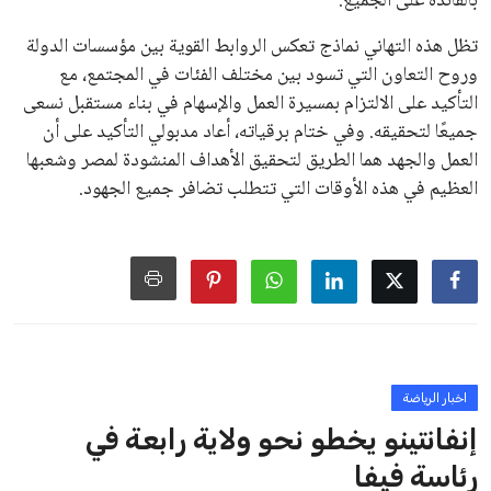
جديدة تحت مظلة “فيفا”.
على الجانب الآخر، تتركز المعارضة بشكل ملحوظ داخل القارة
الأوروبية، حيث ارتفعت حدة الانتقادات الموجهة إلى إنفانتينو
بسبب التوسع المستمر في البطولات الدولية وأثر ذلك على الجدول
الزمني للمسابقات المحلية. وقد دعا رئيس رابطة الدوري الإسباني،
خافيير تيباس، إلى تنحّي إنفانتينو، معتبراً أن سياساته تضر بصناعة
كرة القدم وتزيد من ضغوط المباريات.
على الرغم من هذه الانتقادات، تشير التوقعات إلى أن إنفانتينو
يمتلك فرصًا كبيرة للفوز بولاية جديدة، خصوصًا في ظل غياب
منافس قوي يتمتع بإجماع داخل الأسرة الكروية الدولية. هذا يعزز
من فرص استمراره في قيادة “فيفا” حتى عام 2031.