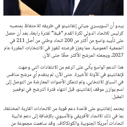
مستثمر هندي بريطاني يسعى لامتلاك حصة
في نادي ليفربول الرياضي
عمر إبراهيم
22 يوليو 2026
تحقق من قهوتك المغشوشة 7 علامات تدل
على جودتها قبل أول رشفة
خالد فؤاد
18 يوليو 2026
القائمة البريدية
انضم إلى قائمة المشتركين لدينا لتحصل على أحدث الأخبار، التحديثات
والعروض الخاصة مباشرة في صندوق بريدك
اشتراك