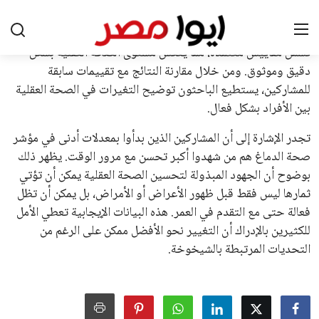
القرارات التي اتخذها في زيادة الموارد المالية لهذه الاتحادات، فضلاً
عن رفع عدد الفرق المشاركة في كأس العالم، وإطلاق بطولات دولية
جديدة تحت مظلة “فيفا”.
على الجانب الآخر، تتركز المعارضة بشكل ملحوظ داخل القارة
الأوروبية، حيث ارتفعت حدة الانتقادات الموجهة إلى إنفانتينو
بسبب التوسع المستمر في البطولات الدولية وأثر ذلك على الجدول
الزمني للمسابقات المحلية. وقد دعا رئيس رابطة الدوري الإسباني،
خافيير تيباس، إلى تنحّي إنفانتينو، معتبراً أن سياساته تضر بصناعة
كرة القدم وتزيد من ضغوط المباريات.
على الرغم من هذه الانتقادات، تشير التوقعات إلى أن إنفانتينو
يمتلك فرصًا كبيرة للفوز بولاية جديدة، خصوصًا في ظل غياب
منافس قوي يتمتع بإجماع داخل الأسرة الكروية الدولية. هذا يعزز
من فرص استمراره في قيادة “فيفا” حتى عام 2031.