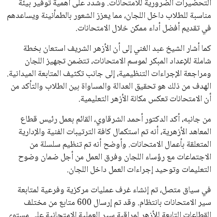
التحضيرات الضرورية للامتحانات. وشدد على أهمية توفير بيئة
مناسبة للطلاب داخل اللجان، مما يعزز الشعور بالطمأنينة ويساعدهم
في تقديم أفضل أداء ممكن خلال الامتحانات.
كما أشار الشيخ عبد الغني إلى أن الأزهر الشريف استعان بخطة
شاملة للإعداد المبكر لموسم الامتحانات، تتضمن تجهيز اللجان
ومراجعة الإجراءات التنظيمية، إلى جانب تكثيف المتابعة الميدانية.
الهدف من ذلك هو تحقيق العدالة والمساواة بين الطلاب والتأكد من
أن الامتحانات تعكس مكانة الأزهر التعليمية.
من جانبه، أكد الدكتور أحمد الشرقاوي، القائم بعمل رئيس قطاع
المعاهد الأزهرية، أنه تم استكمال كافة الترتيبات الفنية والإدارية
المتعلقة بأعمال الامتحانات. وأوضح أنه تم تنظيم سلسلة من
الاجتماعات مع رؤساء اللجان وفرق العمل من أجل ضمان وضوح
التعليمات وتوحيد إجراءات العمل داخل اللجان.
في سياق متصل، تم إنشاء غرف عمليات مركزية وفرعية لمتابعة
سير الامتحانات بانتظام. وقد تم إرسال 600 متابع من مختلف
القطاعات التابعة للأزهر لمراقبة سير العملية الامتحانية على مستوى