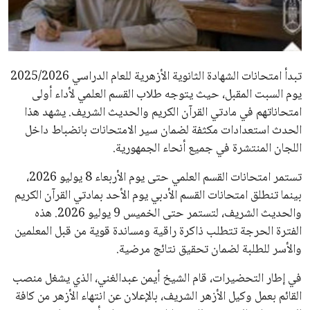
علوم وتكنولوجيا
المرأة والجمال
تبدأ امتحانات الشهادة الثانوية الأزهرية للعام الدراسي 2025/2026
حوادث
يوم السبت المقبل، حيث يتوجه طلاب القسم العلمي لأداء أولى
امتحاناتهم في مادتي القرآن الكريم والحديث الشريف. يشهد هذا
محافظات
الحدث استعدادات مكثفة لضمان سير الامتحانات بانضباط داخل
اللجان المنتشرة في جميع أنحاء الجمهورية.
تستمر امتحانات القسم العلمي حتى يوم الأربعاء 8 يوليو 2026،
بينما تنطلق امتحانات القسم الأدبي يوم الأحد بمادتي القرآن الكريم
والحديث الشريف، لتستمر حتى الخميس 9 يوليو 2026. هذه
الفترة الحرجة تتطلب ذاكرة راقية ومساندة قوية من قبل المعلمين
والأسر للطلبة لضمان تحقيق نتائج مرضية.
في إطار التحضيرات، قام الشيخ أيمن عبدالغني، الذي يشغل منصب
القائم بعمل وكيل الأزهر الشريف، بالإعلان عن انتهاء الأزهر من كافة