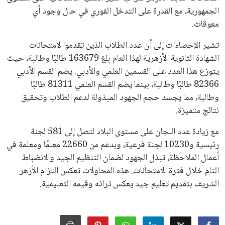
الجمهورية، مع القدرة على التدخل الفوري في حال وجود أي
معوقات.
تشير الإحصاءات إلى أن عدد الطلاب الذين تقدموا لامتحانات
الشهادة الثانوية الأزهرية لهذا العام بلغ 163679 طالبًا وطالبة، حيث
يتوزع هذا العدد على القسمين العلمي والأدبي. يضم القسم الأدبي
82366 طالبًا وطالبة، بينما يضم القسم العلمي 81311 طالبًا
وطالبة، مما يجسد حجم الجهود المبذولة لدعم الطلاب وتحقيق
نتائج متميزة.
مع زيادة عدد اللجان على مستوى البلاد لتصل إلى 581 لجنة
رئيسية و10230 لجنة فرعية، وبدعم من 22660 معلمًا ومعلمة في
أعمال الملاحظة، تبذل الجهود لضمان التنظيم الجيد والانضباط
التام خلال فترة الامتحانات. هذه المحاولات تعكس التزام الأزهر
الشريف بتقديم تعليم جيد يعكس تراثه وقيمه التعليمية.