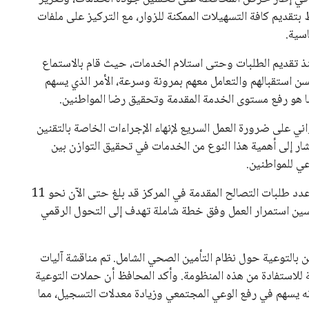
بتقديم كافة التسهيلات الممكنة للزوار، مع التركيز على ملفات
اسية.
منذ تقديم الطلبات وحتى استلام الخدمات، حيث قام بالاستماع
ن استقبالهم والتعامل معهم بمرونة وسرعة، الأمر الذي يسهم
 هو رفع مستوى الخدمة المقدمة وتحقيق رضا المواطنين.
اني على ضرورة العمل السريع لإنهاء الإجراءات الخاصة بالتقنين
شار إلى أهمية هذا النوع من الخدمات في تحقيق التوازن بين
عي للمواطنين.
من جانبه، أشار طه حسين، رئيس مركز ومدينة مطاي، إلى أن عدد طلبات التصالح المقدمة في المركز قد بلغ حتى الآن نحو 11
مع تحقيق نسبة إنجاز تتجاوز 99%. وأكد حسين استمرار العمل وفق خطة شاملة تهدف إلى التحول الرقمي
ين بالتوعية حول نظام التأمين الصحي الشامل. تم مناقشة آليات
 للاستفادة من هذه المنظومة. وأكد المحافظ أن حملات التوعية
نه يسهم في رفع الوعي المجتمعي وزيادة معدلات التسجيل، مما