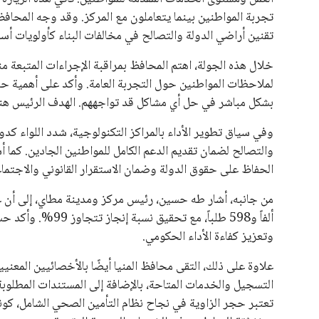
تجربة المواطنين بينما يتعاملون مع المركز. وقد وجه المحافظ 
تقنين أراضي الدولة والتصالح في مخالفات البناء كأولويات أس
خلال هذه الجولة، اهتم المحافظ بمراقبة الإجراءات المتبعة 
لملاحظات المواطنين حول التجربة العامة. وأكد على أهمية حس
بشكل مباشر في حل أي مشاكل قد تواجههم. الهدف الرئيس هنا
وفي سياق تطوير الأداء بالمراكز التكنولوجية، شدد اللواء كدو
والتصالح لضمان تقديم الدعم الكامل للمواطنين الجادين. كما أ
الحفاظ على حقوق الدولة وضمان الاستقرار القانوني والاجتما
ألفاً و598 طلباً، 
وتعزيز كفاءة الأداء الحكومي.
علاوة على ذلك، التقى محافظ المنيا أيضًا بالأخصائيين المعني
التسجيل والخدمات المتاحة، بالإضافة إلى المستندات المطلوبة
تعتبر حجر الزاوية في نجاح نظام التأمين الصحي الشامل، كو