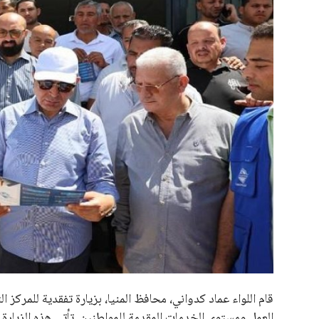
علوم وتكنولوجيا
المرأة والجمال
حوادث
محافظات
قام اللواء عماد كدواني، محافظ المنيا، بزيارة تفقدية للمر
العمل ومستوى الخدمات المقدمة للمواطنين. تأتي هذه الزيا