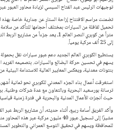
يبدو أن السويسري جياني إنفانتينو في طريقه للاحتفاظ بمنصبه
المقررة عام 2027، ويجعله المرشح الأكثر حظًا حتى الآن.
هذا الدعم الواسع يأتي على الرغم من الانتقادات التي وجهت لإ