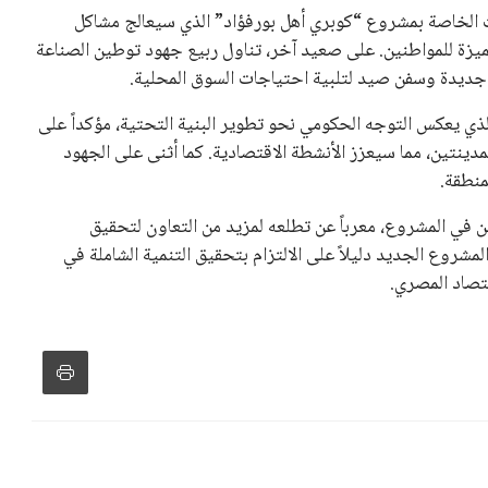
 إلى اسم يوازن موقف إنفانتينو، قبل انتهاء فترة الترشح في
تلفة، بما في ذلك الاتحاد الأفريقي والآسيوي، بالإضافة إلى دعم
عة من القرارات التي اتخذها في زيادة الموارد المالية لهذه
، وإطلاق بطولات دولية جديدة تحت مظلة “فيفا”.
لأوروبية، حيث ارتفعت حدة الانتقادات الموجهة إلى إنفانتينو
دول الزمني للمسابقات المحلية. وقد دعا رئيس رابطة الدوري
اساته تضر بصناعة كرة القدم وتزيد من ضغوط المباريات.
و يمتلك فرصًا كبيرة للفوز بولاية جديدة، خصوصًا في ظل غياب
زز من فرص استمراره في قيادة “فيفا” حتى عام 2031.