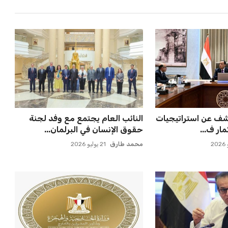
كل خطرًا على
مستثمر هندي بريطاني يسعى
للدوري الأل...
لامتلاك حصة في نادي ليفربول ال...
عمر إبراهيم
22 يوليو 2026