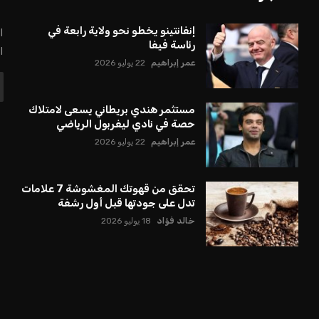
إنفانتينو يخطو نحو ولاية رابعة في
ا
رئاسة فيفا
ا
عمر إبراهيم
22 يوليو 2026
مستثمر هندي بريطاني يسعى لامتلاك
حصة في نادي ليفربول الرياضي
عمر إبراهيم
22 يوليو 2026
تحقق من قهوتك المغشوشة 7 علامات
تدل على جودتها قبل أول رشفة
خالد فؤاد
18 يوليو 2026