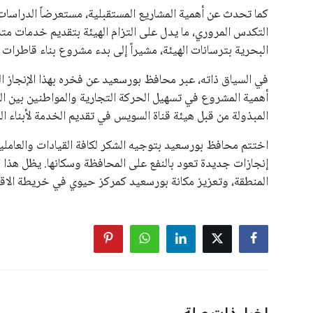
في السباق الانتخابي، ولم تتمكن الأصوات المعارضة من التوصل
نوفمبر المقبل.
يعتمد إنفانتينو على قاعدة دعم قوية من الاتحادات القارية المخ
غالبية اتحادات أمريكا الجنوبية والكونكاكاف. وقد ساهمت مجمو
الاتحادات، فضلاً عن رفع عدد الفرق المشاركة في كأس العالم
على الجانب الآخر، تتركز المعارضة بشكل ملحوظ داخل القارة ا
بسبب التوسع المستمر في البطولات الدولية وأثر ذلك على الج
الإسباني، خافيير تيباس، إلى تنحّي إنفانتينو، معتبراً أن سي
على الرغم من هذه الانتقادات، تشير التوقعات إلى أن إنفانتين
منافس قوي يتمتع بإجماع داخل الأسرة الكروية الدولية. هذا يع