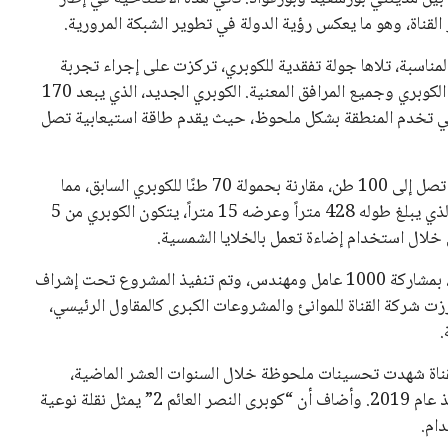
 كرئيس للاتحاد الدولي لكرة القدم “فيفا” لفترة رابعة، بعد أن
حصل على تأييد واسع من أكثر من 200 اتحاد وطني من أصل 211 في الجمعية العمومية. مما يعزز فرصته للفوز في الانتخابات
نفانتينو في الآونة الأخيرة. حتى الآن، لم يتقدم أي مرشح منافس