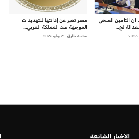
لمواجهة الأهلي أو
صن داونز يتأهب لملاقاة الفائز من
في كأس ...
الأهلي وبطل أوقيانوسيا...
عمر إبراهيم
22 يوليو 2026
الاخبار الشائعة
ا