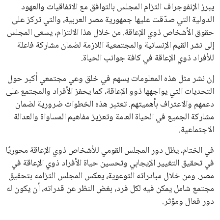
يبرز الإنفوجراف التزام المجلس بالتوافق مع الاتفاقيات والعهود
الدولية التي صدّقت عليها جمهورية مصر العربية، والتي تركز على
حقوق الأشخاص ذوي الإعاقة. من خلال هذا الالتزام، يسعى المجلس
إلى نشر القيم الإنسانية والمجتمعية اللازمة لضمان مشاركة فاعلة
للأفراد ذوي الإعاقة في كافة جوانب الحياة.
إن نشر مثل هذه المعلومات يسهم في خلق وعي مجتمعي أكبر حول
التحديات التي يواجهها ذوو الإعاقة، كما يحفز الأفراد والمجتمع على
دعمهم والاعتراف بأهميتهم. تعتبر هذه الخطوات ضرورية لضمان
مشاركة الجميع في الحياة العامة وتعزيز مفاهيم المساواة والعدالة
الاجتماعية.
في الختام، يظل دور المجلس القومي للأشخاص ذوي الإعاقة محوريًا
في تحقيق التغيير الإيجابي وتحسين حياة الأفراد ذوي الإعاقة في
مصر. ومن خلال مبادراته التوعوية، يعكس المجلس التزامه بتحقيق
مجتمع شامل يمكن فيه لكل فرد، بغض النظر عن قدراته، أن يكون له
دور فعال ومؤثر.