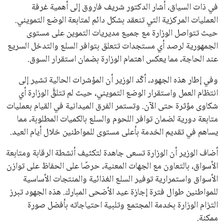
في ذات السياق، أشار الدكتور شريف فاروق إلى أهمية غرفة
العمليات المركزية التي تنعقد بشكل دائم لمتابعة الوضع التمويني.
حيث تتواصل الوزارة مع جميع مديريات التموين على مستوى
الجمهورية لرصد أي مستجدات تتعلق بتوافر السلع والتدخل السريع
عند الحاجة، مما يعكس اهتمام الوزارة بضمان استقرار السوق.
وفي إطار هذه الجهود، أكّد الوزير أن المؤشرات الحالية تشير إلى
انتظام العمل واستقرار الوضع التمويني، حيث لم تتلقَّ الوزارة أي
شكاوى مؤثرة حتى الآن. وتستمر الفرق الميدانية في القيام بعمليات
متابعة دورية لضمان توافر اللحوم والسلع بالكميات المطلوبة، مما
يساهم في تقديم الخدمة بأعلى مستوى للمواطنين خلال أيام العيد.
أضاف الوزير أن الوزارة تسعى جاهدة لتكثيف أنشطة الرقابة ومتابعة
الأسواق، بالتعاون مع الجهات المعنية، حرصًا على الحفاظ على توازن
الأسواق واستمرارية توفير السلع الغذائية والمنتجات الأساسية
للمواطنين طوال فترة إجازة عيد الأضحى المبارك. هذه الجهود تبرز
التزام الوزارة بخدمة المجتمع وتلبية احتياجاته بأفضل صورة
ممكنة.