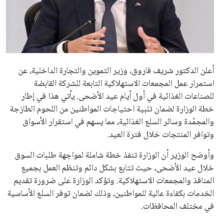
علوم وتكنولوجيا
المرأة والجمال
حوادث
أعلن الدكتور شريف فاروق، وزير التموين والتجارة الداخلية، عن
استمرار عمل المجمعات الاستهلاكية التابعة للشركة القابضة
محافظات
للصناعات الغذائية في أول أيام عيد الأضحى. يأتي هذا في إطار
خطة الوزارة لضمان تلبية احتياجات المواطنين من اللحوم الطازجة
والمجمّدة وسائر السلع الغذائية، مما يسهم في استقرار الأسواق
وتوافر المنتجات خلال فترة العيد.
وأوضح الوزير أن الوزارة تنفذ خطة شاملة لمواجهة طلبات السوق
خلال عيد الأضحى، حيث تتابع بشكل دائم وتنظم العمل بجميع
المنافذ والمجمعات الاستهلاكية. وتؤكد الوزارة على ضرورة تقديم
الخدمات بكفاءة عالية للمواطنين، وذلك لضمان توفر السلع الأساسية
في مختلف المحافظات.