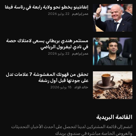
يبدو أن السويسري جياني إنفانتينو في طريقه للاحتفاظ بمنصبه
كرئيس للاتحاد الدولي لكرة القدم “فيفا” لفترة رابعة، بعد أن حصل
على تأييد واسع من أكثر من 200 اتحاد وطني من أصل 211 في
الجمعية العمومية. مما يعزز فرصته للفوز في الانتخابات المقررة عام
2027، ويجعله المرشح الأكثر حظًا حتى الآن.
هذا الدعم الواسع يأتي على الرغم من الانتقادات التي وجهت
لإنفانتينو في الآونة الأخيرة. حتى الآن، لم يتقدم أي مرشح منافس
في السباق الانتخابي، ولم تتمكن الأصوات المعارضة من التوصل إلى
اسم يوازن موقف إنفانتينو، قبل انتهاء فترة الترشح في نوفمبر