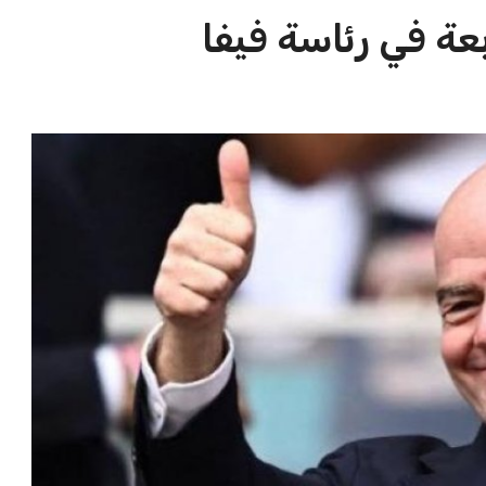
الاخبار الشائعة
ا
إنفانتينو يخطو نحو ولاية رابعة في
ا
رئاسة فيفا
ا
عمر إبراهيم
22 يوليو 2026
مستثمر هندي بريطاني يسعى لامتلاك
حصة في نادي ليفربول الرياضي
عمر إبراهيم
22 يوليو 2026
تحقق من قهوتك المغشوشة 7 علامات
تدل على جودتها قبل أول رشفة
خالد فؤاد
18 يوليو 2026