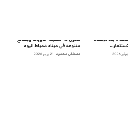
 مسقط رأسه في
إدارة المغرب الفاسي تعلن تفاصيل
ء بعد الهزيم...
انتقال بنجديدة إلى النا...
عمر إبراهيم
21 يوليو 2026