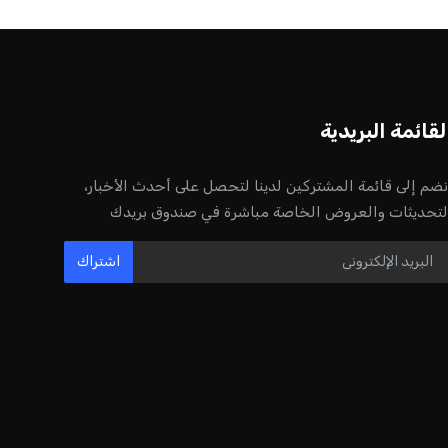
أخر الأخبار
إنفانتينو يخطو نحو ولاية رابعة في رئاسة
فيفا
عمر إبراهيم
22 يوليو 2026
مستثمر هندي بريطاني يسعى لامتلاك
حصة في نادي ليفربول الرياضي
عمر إبراهيم
22 يوليو 2026
بريطانيا تعلن دعمها لاستخدام أمريكا
قواعدها العسكرية لتنفيذ ضربات ضد
إيران
كريم أشرف
22 يوليو 2026