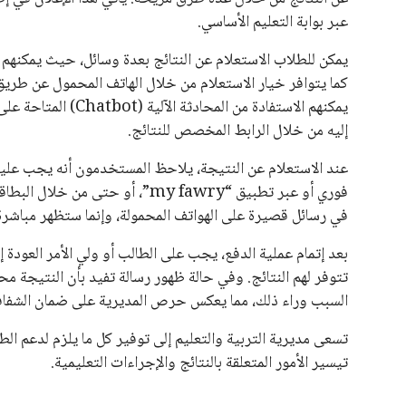
عبر بوابة التعليم الأساسي.
يمكنهم الاستفادة من ا
إليه من خلال الرابط المخصص للنتائج.
عند الاستعلام عن النتيجة، يلاحظ المستخدمون أنه يجب علي
فوري أو عبر تطبيق “my fawry”، أو ح
في رسائل قصيرة على الهواتف المحمولة، وإنما ستظهر مباشرة 
بعد إتمام عملية الدفع، يجب على الطالب أو ولي الأمر العودة 
تتوفر لهم النتائج. وفي حالة ظهور رسالة تفيد بأن النتيجة م
السبب وراء ذلك، مما يعكس حرص المديرية على ضمان الشفافي
تسعى مديرية التربية والتعليم إلى توفير كل ما يلزم لدعم الط
تيسير الأمور المتعلقة بالنتائج والإجراءات التعليمية.