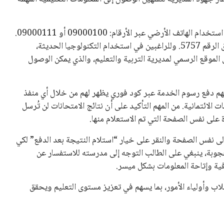
يمكن للطلاب الاستعلام عن النتائج بعدة وسائل، حيث يمكنهم استخدام الهاتف الأرضي عبر الأرقام: 09000100 أو 09000111.
كما يتوافر خيار الاستعلام من خلال الهاتف المحمول عن طريق الرقم 5757. وللراغبين في استخدام التكنولوجيا الحديثة،
لمحادثة الآلية (Chatbot) المتاحة على الموقع الرسمي لمديرية التربية والتعليم، والذي يمكن الوصول
هم دفع رسوم الخدمة عبر كود فوري يظهر لهم من خلال أي منفذ
تى من خلال البطاقات الائتمانية. من المهم التأكيد على أن نتائج الامتحانات لن تُرسل
على نفس الصفحة التي تم الاستعلام منها.
إلى نفس الصفحة والنقر على خيار “استلام النتيجة بعد الدفع” لكي
حجوبة، ينبغي على الطالب التوجه إلى مدرسته للاستفسار عن
ة وإتاحة المعلومات بشكل ميسر.
لاب وأولياء الأمور، بما يسهم في تعزيز مستوى التعليم ويحقق