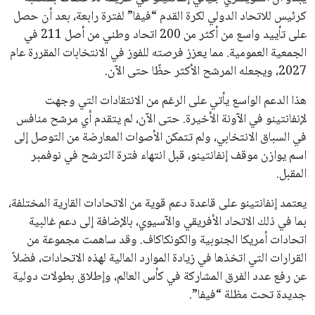
تحقق من قهوتك المغشوشة 7 علامات تدل
على جودتها قبل أول رشفة
خالد فؤاد
18 يوليو 2026
القائمة البريدية
انضم إلى قائمة المشتركين لدينا لتحصل على أحدث الأخبار، التحديثات
والعروض الخاصة مباشرة في صندوق بريدك
اشتراك
جميع الحقوق محفوظة لموقعنا ايوا مصر
سياسة الخصوصية
اتصل بنا
من نحن