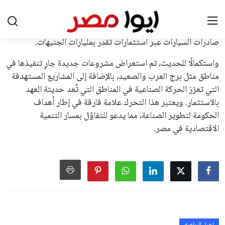
على الجانب الآخر، تتركز المعارضة بشكل ملحوظ داخل القارة
الأوروبية، حيث ارتفعت حدة الانتقادات الموجهة إلى إنفانتينو
بسبب التوسع المستمر في البطولات الدولية وأثر ذلك على الجدول
الزمني للمسابقات المحلية. وقد دعا رئيس رابطة الدوري الإسباني،
خافيير تيباس، إلى تنحّي إنفانتينو، معتبراً أن سياساته تضر بصناعة
كرة القدم وتزيد من ضغوط المباريات.
على الرغم من هذه الانتقادات، تشير التوقعات إلى أن إنفانتينو
يمتلك فرصًا كبيرة للفوز بولاية جديدة، خصوصًا في ظل غياب
منافس قوي يتمتع بإجماع داخل الأسرة الكروية الدولية. هذا يعزز
من فرص استمراره في قيادة “فيفا” حتى عام 2031.