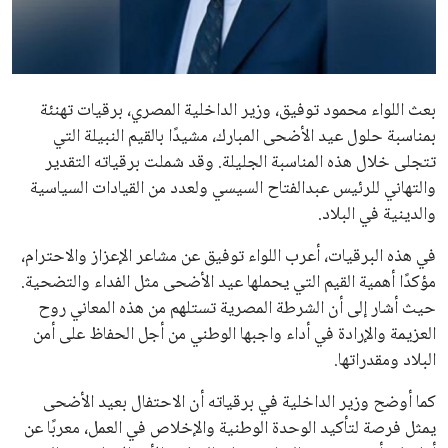
علوم وتكنولوجيا
المرأة والجمال
بعث اللواء محمود توفيق، وزير الداخلية المصري، برقيات تهنئة
حوادث
بمناسبة حلول عيد الأضحى المبارك، مشيدًا بالقيم النبيلة التي
تتجلى خلال هذه المناسبة الجليلة. وقد شملت برقياته التقدير
محافظات
والتهاني للرئيس عبدالفتاح السيسي ولعدد من القيادات السياسية
والدينية في البلاد.
في هذه البرقيات، أعرب اللواء توفيق عن مشاعر الإعزاز والاحترام،
مؤكدًا أهمية القيم التي يحملها عيد الأضحى مثل الفداء والتضحية.
حيث أشار إلى أن الشرطة المصرية تستلهم من هذه المعاني روح
العزيمة والإرادة في أداء واجبها الوطني من أجل الحفاظ على أمن
البلاد ومقدراتها.
كما أوضح وزير الداخلية في برقياته أن الاحتفال بعيد الأضحى
يمثل فرصة لتأكيد الوحدة الوطنية والإخلاص في العمل، معربًا عن