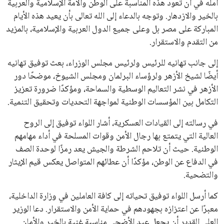
أمله في أن تعود هذه المناسبة على الوطن والأمة الإسلامية والعربية
بالخير والازدهار. وتوجه بالدعاء إلى الله تعالى بأن يعيد هذه الأيام
المباركة على مصر بل وعلى جميع الدول العربية والإسلامية، بالمزيد
من التقدم والاستقرار.
إلى جانب تهانيه للرئيس ولرئيس مجلس الوزراء، بعث توفيق تهانيه
أيضًا لشيخ الأزهر ولرؤساء البرلمان ومجلس الشيوخ، موضحًا دور
الأزهر في نشر التعاليم الوسطية والسماحة، ومؤكدًا ضرورة تعزيز
التكامل بين المؤسسات الوطنية لمواجهة التحديات وتحقيق التنمية.
في رسالته إلى القيادات العسكرية، أشار اللواء توفيق إلى الروح
العالية التي يتمتع بها رجال الأمن وقوات المسلحة في أداء مهامهم
الوطنية. حيث أن تلاحم الشرطة والجيش يعد رمزًا لوحدة الصف
في الدفاع عن الوطن، مؤكدًا أن عطائهم المتواصل يعكس قيم الإيثار
والتضحية.
كما أرسل اللواء توفيق تحياته إلى كافة العاملين في وزارة الداخلية،
معبرًا عن اعتزازه بجهودهم في حماية الأمن والاستقرار. دعا الوزير
العلي القدير أن يجعل عيد الأضحى مناسبة غنية بالخير والأمان