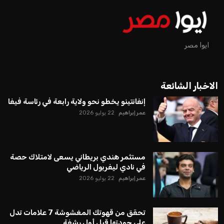
ايوا مصر
الاخبار الشائعة
إنفانتينو يخطو نحو ولاية رابعة في رئاسة فيفا
عمر إبراهيم
22 يوليو 2026
مستثمر هندي بريطاني يسعى لامتلاك حصة
في نادي ليفربول الرياضي
عمر إبراهيم
22 يوليو 2026
تحقق من قهوتك المغشوشة 7 علامات تدل
على جودتها قبل أول رشفة