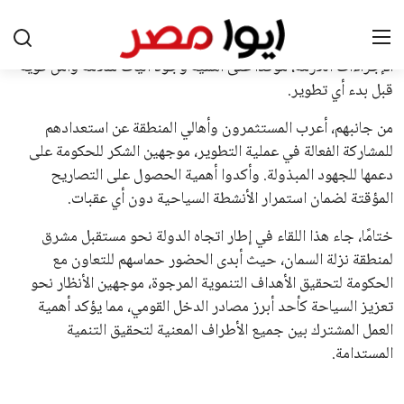
اتحادات أمريكا الجنوبية والكونكاكاف. وقد ساهمت مجموعة من
القرارات التي اتخذها في زيادة الموارد المالية لهذه الاتحادات، فضلاً
عن رفع عدد الفرق المشاركة في كأس العالم، وإطلاق بطولات دولية
جديدة تحت مظلة “فيفا”.
على الجانب الآخر، تتركز المعارضة بشكل ملحوظ داخل القارة
الأوروبية، حيث ارتفعت حدة الانتقادات الموجهة إلى إنفانتينو
بسبب التوسع المستمر في البطولات الدولية وأثر ذلك على الجدول
الزمني للمسابقات المحلية. وقد دعا رئيس رابطة الدوري الإسباني،
خافيير تيباس، إلى تنحّي إنفانتينو، معتبراً أن سياساته تضر بصناعة
كرة القدم وتزيد من ضغوط المباريات.
على الرغم من هذه الانتقادات، تشير التوقعات إلى أن إنفانتينو
يمتلك فرصًا كبيرة للفوز بولاية جديدة، خصوصًا في ظل غياب
منافس قوي يتمتع بإجماع داخل الأسرة الكروية الدولية. هذا يعزز
من فرص استمراره في قيادة “فيفا” حتى عام 2031.