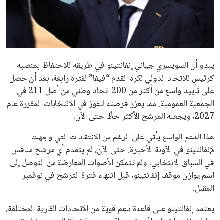
عمر إبراهيم
22 يوليو 2026
مستثمر هندي بريطاني يسعى لامتلاك حصة
في نادي ليفربول الرياضي
عمر إبراهيم
22 يوليو 2026
تحقق من قهوتك المغشوشة 7 علامات تدل
على جودتها قبل أول رشفة
خالد فؤاد
18 يوليو 2026
القائمة البريدية
انضم إلى قائمة المشتركين لدينا لتحصل على أحدث الأخبار، التحديثات
والعروض الخاصة مباشرة في صندوق بريدك
اشتراك