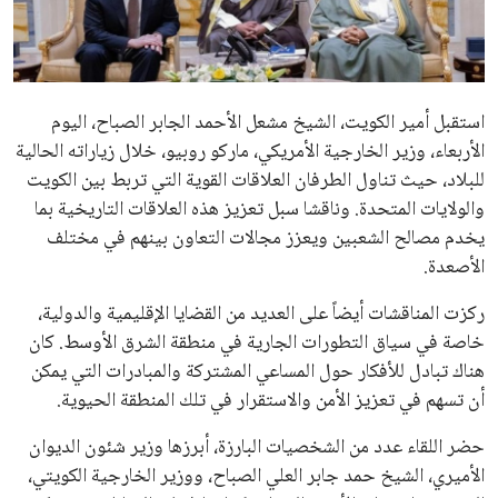
علوم وتكنولوجيا
المرأة والجمال
استقبل أمير الكويت، الشيخ مشعل الأحمد الجابر الصباح، اليوم
حوادث
الأربعاء، وزير الخارجية الأمريكي، ماركو روبيو، خلال زياراته الحالية
للبلاد، حيث تناول الطرفان العلاقات القوية التي تربط بين الكويت
محافظات
والولايات المتحدة. وناقشا سبل تعزيز هذه العلاقات التاريخية بما
يخدم مصالح الشعبين ويعزز مجالات التعاون بينهم في مختلف
الأصعدة.
ركزت المناقشات أيضاً على العديد من القضايا الإقليمية والدولية،
خاصة في سياق التطورات الجارية في منطقة الشرق الأوسط. كان
هناك تبادل للأفكار حول المساعي المشتركة والمبادرات التي يمكن
أن تسهم في تعزيز الأمن والاستقرار في تلك المنطقة الحيوية.
حضر اللقاء عدد من الشخصيات البارزة، أبرزها وزير شئون الديوان
الأميري، الشيخ حمد جابر العلي الصباح، ووزير الخارجية الكويتي،