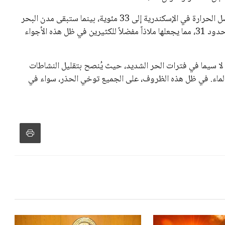
، وإطلاق بطولات دولية جديدة تحت مظلة “فيفا”.
لأوروبية، حيث ارتفعت حدة الانتقادات الموجهة إلى إنفانتينو
دول الزمني للمسابقات المحلية. وقد دعا رئيس رابطة الدوري
اساته تضر بصناعة كرة القدم وتزيد من ضغوط المباريات.
و يمتلك فرصًا كبيرة للفوز بولاية جديدة، خصوصًا في ظل غياب
زز من فرص استمراره في قيادة “فيفا” حتى عام 2031.