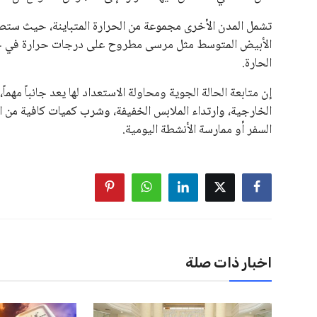
الاتحادات، فضلاً عن رفع عدد الفرق المشاركة في كأس العالم
على الجانب الآخر، تتركز المعارضة بشكل ملحوظ داخل القارة ا
بسبب التوسع المستمر في البطولات الدولية وأثر ذلك على الج
الإسباني، خافيير تيباس، إلى تنحّي إنفانتينو، معتبراً أن سي
على الرغم من هذه الانتقادات، تشير التوقعات إلى أن إنفانتين
منافس قوي يتمتع بإجماع داخل الأسرة الكروية الدولية. هذا يع
اخبار ذات صلة