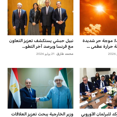
لة أمم إفريقيا
ميسي يعود إلى مسقط رأسه في
ن في أول تح...
روساريو للاسترخاء بعد الهزيم...
عمر إبراهيم
21 يوليو 2026
 قيادة الفراعنة في
مستثمر هندي بريطاني يسعى