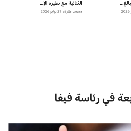
ية بعد ك...
لامتلاك حصة في نادي ليفربول ال...
عمر إبراهيم
22 يوليو 2026
الاخبار الشائعة
ا
إنفانتينو يخطو نحو ولاية رابعة في
ا
رئاسة فيفا
ا
عمر إبراهيم
22 يوليو 2026