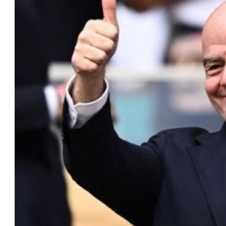
مستثمر هندي بريطاني يسعى لامتلاك
حصة في نادي ليفربول الرياضي
عمر إبراهيم
22 يوليو 2026
تحقق من قهوتك المغشوشة 7 علامات
تدل على جودتها قبل أول رشفة
خالد فؤاد
18 يوليو 2026