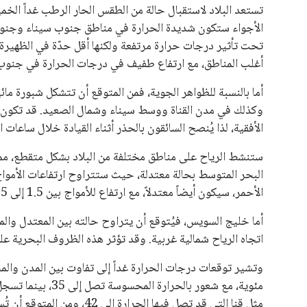
يبدو أن السويسري جياني إنفانتينو في طريقه للاحتفاظ بمنصبه
المقررة عام 2027، ويجعله المرشح الأكثر حظًا حتى الآن.
هذا الدعم الواسع يأتي على الرغم من الانتقادات التي وجهت لإ
في السباق الانتخابي، ولم تتمكن الأصوات المعارضة من التوصل
نوفمبر المقبل.
يعتمد إنفانتينو على قاعدة دعم قوية من الاتحادات القارية المخ
غالبية اتحادات أمريكا الجنوبية والكونكاكاف. وقد ساهمت مجمو