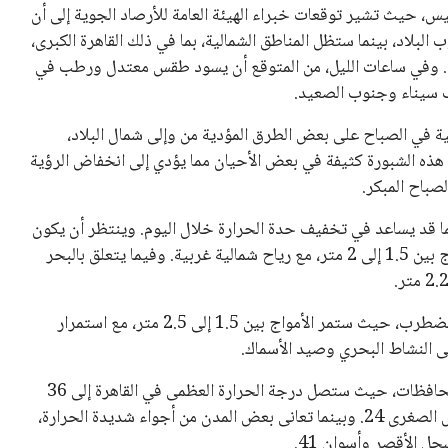
 كرئيس للاتحاد الدولي لكرة القدم “فيفا” لفترة رابعة، بعد أن
حصل على تأييد واسع من أكثر من 200 اتحاد وطني من أصل 211 في الجمعية العمومية. مما يعزز فرصته للفوز في الانتخابات
نفانتينو في الآونة الأخيرة. حتى الآن، لم يتقدم أي مرشح منافس
 إلى اسم يوازن موقف إنفانتينو، قبل انتهاء فترة الترشح في
تلفة، بما في ذلك الاتحاد الأفريقي والآسيوي، بالإضافة إلى دعم
عة من القرارات التي اتخذها في زيادة الموارد المالية لهذه