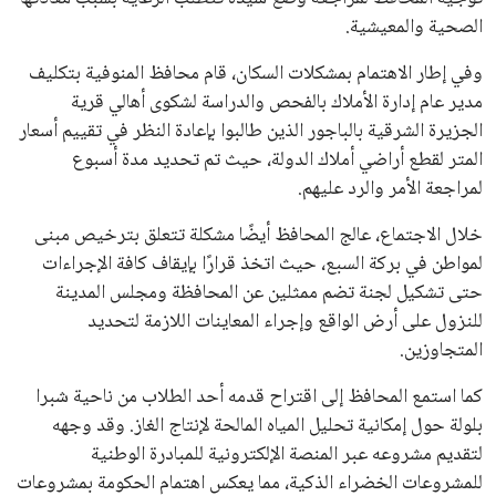
الصحية والمعيشية.
وفي إطار الاهتمام بمشكلات السكان، قام محافظ المنوفية بتكليف
مدير عام إدارة الأملاك بالفحص والدراسة لشكوى أهالي قرية
الجزيرة الشرقية بالباجور الذين طالبوا بإعادة النظر في تقييم أسعار
المتر لقطع أراضي أملاك الدولة، حيث تم تحديد مدة أسبوع
لمراجعة الأمر والرد عليهم.
خلال الاجتماع، عالج المحافظ أيضًا مشكلة تتعلق بترخيص مبنى
لمواطن في بركة السبع، حيث اتخذ قرارًا بإيقاف كافة الإجراءات
حتى تشكيل لجنة تضم ممثلين عن المحافظة ومجلس المدينة
للنزول على أرض الواقع وإجراء المعاينات اللازمة لتحديد
المتجاوزين.
كما استمع المحافظ إلى اقتراح قدمه أحد الطلاب من ناحية شبرا
بلولة حول إمكانية تحليل المياه المالحة لإنتاج الغاز. وقد وجهه
لتقديم مشروعه عبر المنصة الإلكترونية للمبادرة الوطنية
للمشروعات الخضراء الذكية، مما يعكس اهتمام الحكومة بمشروعات