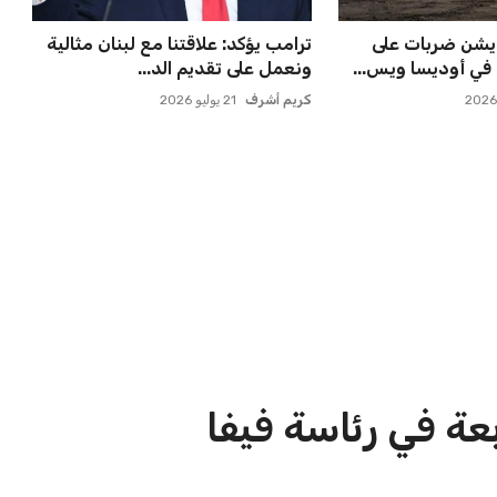
لة أمم إفريقيا
ميسي يعود إلى مسقط رأسه في
ن في أول تح...
روساريو للاسترخاء بعد الهزيم...
عمر إبراهيم
21 يوليو 2026
الاخبار الشائعة
ا
إنفانتينو يخطو نحو ولاية رابعة في
ا