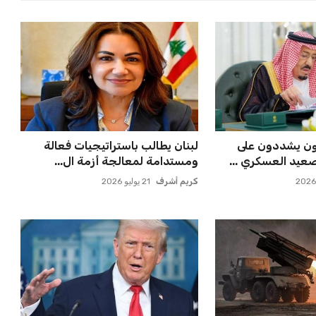
بات على سيسكا
برشلونة يخطط للإعلان عن صفقة
ة النازية ف...
كريم أديمي الجديدة
عمر إبراهيم
22 يوليو 2026