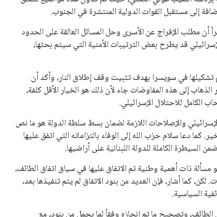
 كرئيس للاتحاد الدولي لكرة القدم “فيفا” لفترة رابعة، بعد أن
حصل على تأييد واسع من أكثر من 200 اتحاد وطني من أصل 211 في الجمعية العمومية. مما يعزز فرصته للفوز في الانتخابات
نفانتينو في الآونة الأخيرة. حتى الآن، لم يتقدم أي مرشح منافس
 إلى اسم يوازن موقف إنفانتينو، قبل انتهاء فترة الترشح في