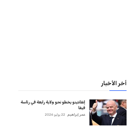
أخر الأخبار
إنفانتينو يخطو نحو ولاية رابعة في رئاسة
فيفا
عمر إبراهيم
22 يوليو 2026
مستثمر هندي بريطاني يسعى لامتلاك
حصة في نادي ليفربول الرياضي
عمر إبراهيم
22 يوليو 2026
بريطانيا تعلن دعمها لاستخدام أمريكا
قواعدها العسكرية لتنفيذ ضربات ضد
إيران
كريم أشرف
22 يوليو 2026