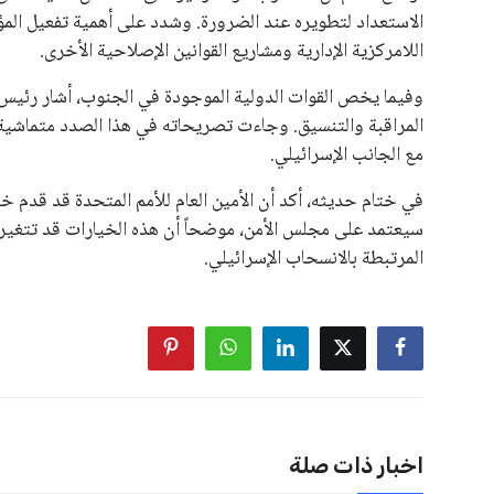
يعتمد إنفانتينو على قاعدة دعم قوية من الاتحادات القارية المخ
غالبية اتحادات أمريكا الجنوبية والكونكاكاف. وقد ساهمت مجمو
الاتحادات، فضلاً عن رفع عدد الفرق المشاركة في كأس العالم
على الجانب الآخر، تتركز المعارضة بشكل ملحوظ داخل القارة ا
بسبب التوسع المستمر في البطولات الدولية وأثر ذلك على الج
الإسباني، خافيير تيباس، إلى تنحّي إنفانتينو، معتبراً أن سي
على الرغم من هذه الانتقادات، تشير التوقعات إلى أن إنفانتين
منافس قوي يتمتع بإجماع داخل الأسرة الكروية الدولية. هذا يع
اخبار ذات صلة