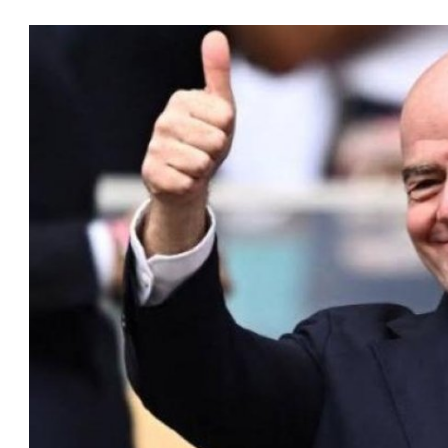
رئاسة فيفا
ا
عمر إبراهيم
22 يوليو 2026
مستثمر هندي بريطاني يسعى لامتلاك
حصة في نادي ليفربول الرياضي
عمر إبراهيم
22 يوليو 2026
تحقق من قهوتك المغشوشة 7 علامات
تدل على جودتها قبل أول رشفة
خالد فؤاد
18 يوليو 2026