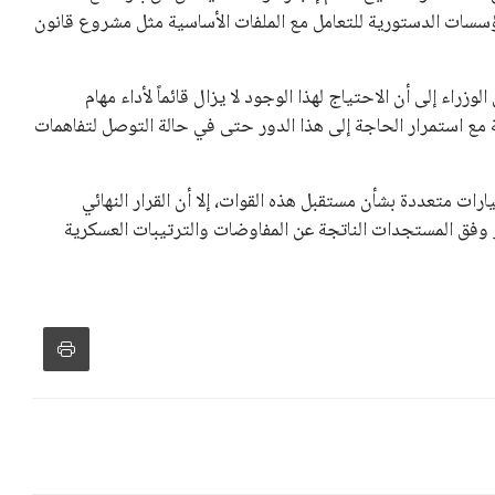
تلفة، بما في ذلك الاتحاد الأفريقي والآسيوي، بالإضافة إلى دعم
عة من القرارات التي اتخذها في زيادة الموارد المالية لهذه
، وإطلاق بطولات دولية جديدة تحت مظلة “فيفا”.
لأوروبية، حيث ارتفعت حدة الانتقادات الموجهة إلى إنفانتينو
دول الزمني للمسابقات المحلية. وقد دعا رئيس رابطة الدوري
اساته تضر بصناعة كرة القدم وتزيد من ضغوط المباريات.
و يمتلك فرصًا كبيرة للفوز بولاية جديدة، خصوصًا في ظل غياب
زز من فرص استمراره في قيادة “فيفا” حتى عام 2031.