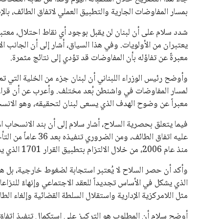
يبدو أن السويسري جياني إنفانتينو في طريقه للاحتفاظ بمنصبه
المقررة عام 2027، ويجعله المرشح الأكثر حظًا حتى الآن.
هذا الدعم الواسع يأتي على الرغم من الانتقادات التي وجهت لإ
في السباق الانتخابي، ولم تتمكن الأصوات المعارضة من التوصل
نوفمبر المقبل.