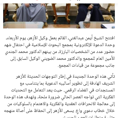
عمر إبراهيم
منذ 18 أيام
علوم وتكنولوجيا
المرأة والجمال
حوادث
محافظات
يبدو أن السويسري جياني إنفانتينو في طريقه للاحتفاظ بمنصبه
كرئيس للاتحاد الدولي لكرة القدم “فيفا” لفترة رابعة، بعد أن حصل
على تأييد واسع من أكثر من 200 اتحاد وطني من أصل 211 في
الجمعية العمومية. مما يعزز فرصته للفوز في الانتخابات المقررة عام
2027، ويجعله المرشح الأكثر حظًا حتى الآن.