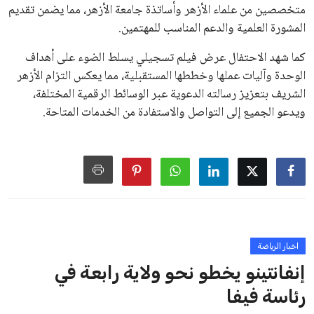
خافيير تيباس، إلى تنحّي إنفانتينو، معتبراً أن سياساته تضر بصناعة
كرة القدم وتزيد من ضغوط المباريات.
على الرغم من هذه الانتقادات، تشير التوقعات إلى أن إنفانتينو
يمتلك فرصًا كبيرة للفوز بولاية جديدة، خصوصًا في ظل غياب
منافس قوي يتمتع بإجماع داخل الأسرة الكروية الدولية. هذا يعزز
من فرص استمراره في قيادة “فيفا” حتى عام 2031.