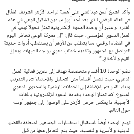
هذا الدعم الواسع يأتي على الرغم من الانتقادات التي وجهت
لإنفانتينو في الآونة الأخيرة. حتى الآن، لم يتقدم أي مرشح منافس
في السباق الانتخابي، ولم تتمكن الأصوات المعارضة من التوصل إلى
اسم يوازن موقف إنفانتينو، قبل انتهاء فترة الترشح في نوفمبر
المقبل.
يعتمد إنفانتينو على قاعدة دعم قوية من الاتحادات القارية المختلفة،
بما في ذلك الاتحاد الأفريقي والآسيوي، بالإضافة إلى دعم غالبية
اتحادات أمريكا الجنوبية والكونكاكاف. وقد ساهمت مجموعة من
القرارات التي اتخذها في زيادة الموارد المالية لهذه الاتحادات، فضلاً
عن رفع عدد الفرق المشاركة في كأس العالم، وإطلاق بطولات دولية
جديدة تحت مظلة “فيفا”.
على الجانب الآخر، تتركز المعارضة بشكل ملحوظ داخل القارة
الأوروبية، حيث ارتفعت حدة الانتقادات الموجهة إلى إنفانتينو
بسبب التوسع المستمر في البطولات الدولية وأثر ذلك على الجدول
الزمني للمسابقات المحلية. وقد دعا رئيس رابطة الدوري الإسباني،