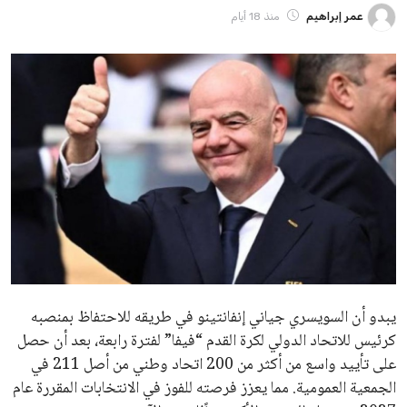
ايوا مصر
الاخبار الشائعة
إنفانتينو يخطو نحو ولاية رابعة في رئاسة فيفا
عمر إبراهيم
22 يوليو 2026
مستثمر هندي بريطاني يسعى لامتلاك حصة
في نادي ليفربول الرياضي
عمر إبراهيم
22 يوليو 2026
تحقق من قهوتك المغشوشة 7 علامات تدل
على جودتها قبل أول رشفة