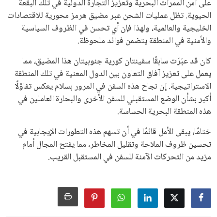
على أمن الممرات البحرية وتعزيز التجارة الدولية في تلك البقعة
الحيوية. تظل عمليات الشحن عبر مضيق هرمز محورية للاقتصادات
الخليجية والعالمية، ولهذا فإن أي تحسن في الظروف السياسية
والأمنية في المنطقة يتضمن فوائد ملحوظة.
كان قد عبَرَت سابقًا سفينتان كورية جنوبيتان هذا المضيق، مما
يعمل على تعزيز آفاق التعاون بين الدول المعنية في تلك المنطقة
الاستراتيجية. إن نجاح هذه السفن في المرور بسلام يعكس تفاؤلًا
أكبر بشأن الوضع المستقبلي للسفن الأخرى والبحارة العاملين في
هذه المنطقة البحرية الحساسة.
ختامًا، يبقى الأمل قائمًا في أن تسهم هذه التطورات الإيجابية في
تحسين ظروف الملاحة وتقليل المخاطر، مما يفتح المجال أمام
مزيد من التحركات الآمنة للسفن في المستقبل القريب.