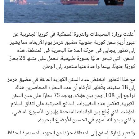
علوم وتكنولوجيا
المرأة والجمال
أعلنت وزارة المحيطات والثروة السمكية في كوريا الجنوبية عن
حوادث
عبور أربع سفن كورية جنوبية مضيق هرمز يوم الأربعاء، مما يشير
إلى تطور إيجابي في حركة الملاحة البحرية في المنطقة. هذه
محافظات
السفن، التي تبحر حاليًا بصورة طبيعية، تحمل على متنها 26 بحارًا
كوريًا جنوبًا، بينما واحدة منها ستعود إلى الوطن.
مع هذا التطور، انخفض عدد السفن الكورية العالقة في مضيق هرمز
إلى 18 سفينة، وتُظهر الأرقام أن عدد البحارة المحاصرين هناك
تراجع إلى 108. ومن بين هؤلاء، يوجد 75 بحارًا على متن السفن
الكورية. تعكس هذه التغييرات النتائج المترتبة على اتفاق السلام
المؤقت الذي وُقع بين الولايات المتحدة وإيران الأسبوع الماضي،
والذي يبدو أنه أسهم في تحسين الأوضاع البحرية.
وتعتبر زيارة السفن إلى المنطقة جزءًا من الجهود المستمرة للحفاظ