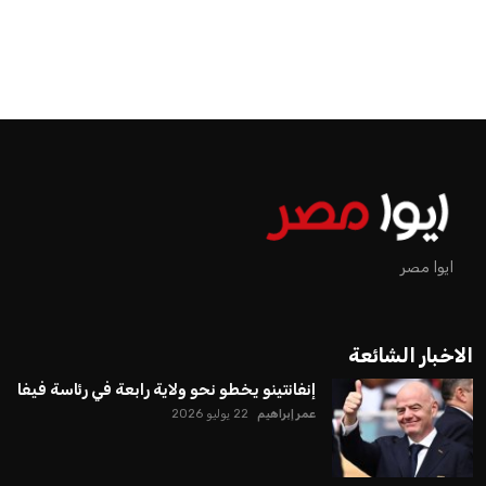
ايوا مصر
الاخبار الشائعة
إنفانتينو يخطو نحو ولاية رابعة في رئاسة فيفا
عمر إبراهيم
22 يوليو 2026