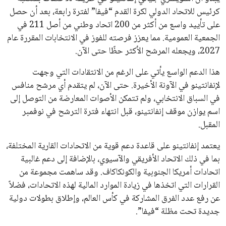
في نادي ليفربول الرياضي
عمر إبراهيم
22 يوليو 2026
تحقق من قهوتك المغشوشة 7 علامات تدل
على جودتها قبل أول رشفة
خالد فؤاد
18 يوليو 2026
القائمة البريدية
انضم إلى قائمة المشتركين لدينا لتحصل على أحدث الأخبار، التحديثات
والعروض الخاصة مباشرة في صندوق بريدك
اشتراك
جميع الحقوق محفوظة لموقعنا ايوا مصر