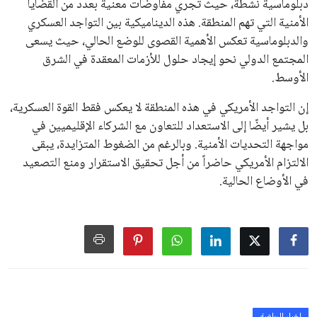
جديدة تحت مظلة “فيفا”.
على الجانب الآخر، تتركز المعارضة بشكل ملحوظ داخل القارة
الأوروبية، حيث ارتفعت حدة الانتقادات الموجهة إلى إنفانتينو
بسبب التوسع المستمر في البطولات الدولية وأثر ذلك على الجدول
الزمني للمسابقات المحلية. وقد دعا رئيس رابطة الدوري الإسباني،
خافيير تيباس، إلى تنحّي إنفانتينو، معتبراً أن سياساته تضر بصناعة
كرة القدم وتزيد من ضغوط المباريات.
على الرغم من هذه الانتقادات، تشير التوقعات إلى أن إنفانتينو
يمتلك فرصًا كبيرة للفوز بولاية جديدة، خصوصًا في ظل غياب
منافس قوي يتمتع بإجماع داخل الأسرة الكروية الدولية. هذا يعزز
من فرص استمراره في قيادة “فيفا” حتى عام 2031.