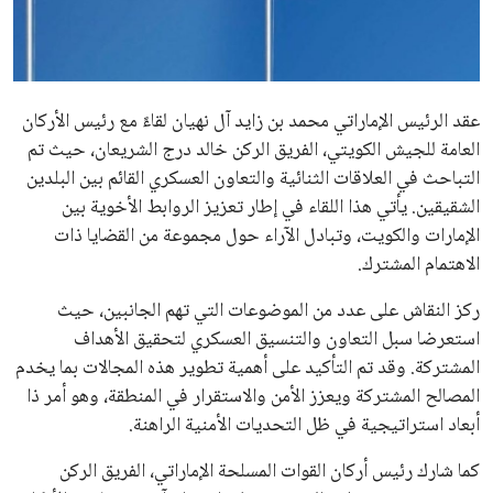
علوم وتكنولوجيا
المرأة والجمال
عقد الرئيس الإماراتي محمد بن زايد آل نهيان لقاءً مع رئيس الأركان
حوادث
العامة للجيش الكويتي، الفريق الركن خالد درج الشريعان، حيث تم
التباحث في العلاقات الثنائية والتعاون العسكري القائم بين البلدين
محافظات
الشقيقين. يأتي هذا اللقاء في إطار تعزيز الروابط الأخوية بين
الإمارات والكويت، وتبادل الآراء حول مجموعة من القضايا ذات
الاهتمام المشترك.
ركز النقاش على عدد من الموضوعات التي تهم الجانبين، حيث
استعرضا سبل التعاون والتنسيق العسكري لتحقيق الأهداف
المشتركة. وقد تم التأكيد على أهمية تطوير هذه المجالات بما يخدم
المصالح المشتركة ويعزز الأمن والاستقرار في المنطقة، وهو أمر ذا
أبعاد استراتيجية في ظل التحديات الأمنية الراهنة.
كما شارك رئيس أركان القوات المسلحة الإماراتي، الفريق الركن