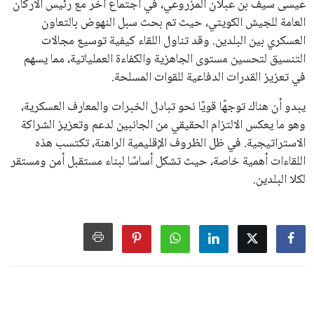
عيسى سيف بن عبلان المزروعي، في اجتماع آخر مع رئيس الأركان
العامة للجيش الكويتي، حيث تم بحث سبل النهوض بالتعاون
العسكري بين البلدين. وقد تناول اللقاء كيفية توسيع مجالات
التنسيق لتحسين مستوى الجاهزية والكفاءة العملياتية، مما يسهم
في تعزيز القدرات الدفاعية للقوات المسلحة.
يبدو أن هناك توجهًا قويًا نحو تبادل الخبرات والمعارف العسكرية،
وهو ما يعكس الالتزام الحقيقي من الجانبين لدعم وتعزيز الشراكة
الاستراتيجية. في ظل الظروف الإقليمية الراهنة، تكتسب هذه
اللقاءات أهمية خاصة، حيث تشكل أساسًا لبناء مستقبل أمن ومستقر
لكلا البلدين.