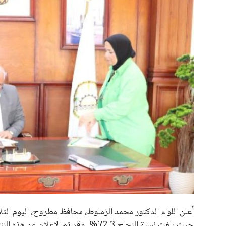
علوم وتكنولوجيا
المرأة والجمال
حوادث
محافظات
أعلن اللواء الدكتور محمد الزملوط، محافظ مطروح، اليوم الثلاث
حيث بلغت نسبة النجاح 72.3%. وقد تم الإ