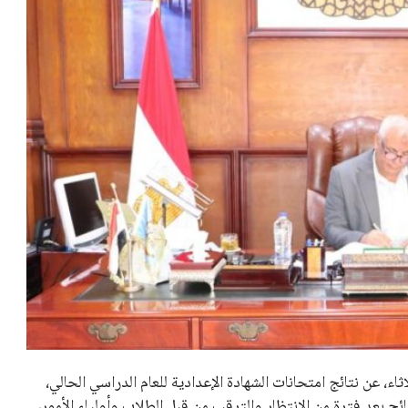
اء، عن نتائج امتحانات الشهادة الإعدادية للعام الدراسي الحالي،
علان عن هذه النتائج بعد فترة من الانتظار والترقب من قبل الطلاب وأولياء الأمور،