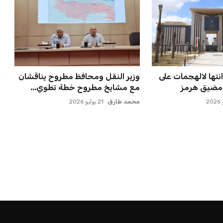
نتها لالهجمات على
وزير النقل ومحافظ مطروح يناقشان
 مضيق هرمز
مع مشايخ مطروح خطة تطوي...
محمد طارق
21 يوليو 2026