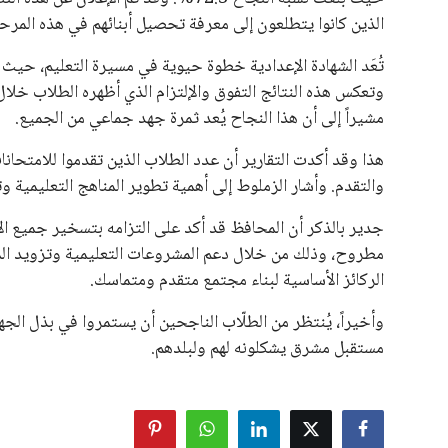
الذين كانوا يتطلعون إلى معرفة تحصيل أبنائهم في هذه المرحلة
تُعَد الشهادة الإعدادية خطوة حيوية في مسيرة التعليم، حيث تُ
وتعكس هذه النتائج التفوق والإلتزام الذي أظهره الطلاب خلال
مشيراً إلى أن هذا النجاح يُعد ثمرة جهد جماعي من الجميع.
هذا وقد أكدت التقارير أن عدد الطلاب الذين تقدموا للامتحانات
والتقدم. وأشار الزملوط إلى أهمية تطوير المناهج التعليمية 
جدير بالذكر أن المحافظ قد أكد على التزامه بتسخير جميع ال
مطروح، وذلك من خلال دعم المشروعات التعليمية وتزويد المد
الركائز الأساسية لبناء مجتمع متقدم ومتماسك.
وأخيراً، يُنتظر من الطلّاب الناجحين أن يستمروا في بذل الجه
مستقبل مشرق يشكلونه لهم ولبلدهم.