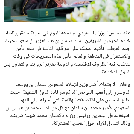
علوم وتكنولوجيا
المرأة والجمال
عقد مجلس الوزراء السعودي اجتماعه اليوم في مدينة جدة، برئاسة
حوادث
خادم الحرمين الشريفين الملك سلمان بن عبدالعزيز آل سعود، حيث
جدد المجلس تأكيد المملكة على مواقفها الثابتة في دعم الأمن
محافظات
والاستقرار في المنطقة والعالم. تأتي هذه التصريحات في وقت
تتطلب فيه الظروف الإقليمية والدولية تعزيز الروابط والتعاون بين
الدول المختلفة.
وخلال الاجتماع، أشار وزير الإعلام السعودي سلمان بن يوسف
الدوسري إلى أهمية التواصل الدائم مع قادة الدول الشقيقة، حيث
اطلع المجلس على الاتصالات الهاتفية التي أجراها ولي العهد
السعودي الأمير محمد بن سلمان مع كل من الملك حمد بن عيسى آل
خليفة عاهل البحرين ورئيس وزراء باكستان محمد شهباز شريف،
وذلك لتبادل الآراء حول القضايا المشتركة.