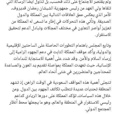
ولم يقتصر الاجتماع على ذلك فحسب، بل تناول أيضًا الرسالة التي
تلقاها ولي العهد من رئيس جمهورية الشيشان رمضان قديروف،
الأمر الذي يعكس عمق العلاقات الثنائية بين المملكة والدول
الصديقة. وتأتي هذه التحركات في إطار ما تسعى له المملكة من
تعزيز أواصر التعاون في مختلف المجالات وتبادل الدعم لتحقيق
الاستقرار.
وتابع المجلس باهتمام التطورات الحاصلة على الساحتين الإقليمية
والدولية، وأكد موقف المملكة الثابت في دعم الجهود الرامية إلى
إرساء السلام والأمن. وقد شدد على أهمية الاستجابة للنداءات
الإنسانية، حيث تعهدت المملكة بمواصلة تقديم يد العون والمساعدة
للمحتاجين والمتضررين في شتى أنحاء العالم.
تتجلى أهمية هذه المواقف السعودية في الوقت الراهن، إذ تشهد
المنطقة تحديات عديدة تتطلب تكاتف الجهود بين الدول. ومن
خلال هذه السياسات، تؤكد المملكة على دورها الريادي كداعم
رئيسي للاستقرار في المنطقة والعالم، وهو ما يجعلها محط أنظار
المجتمع الدولي.